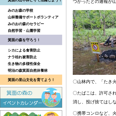
箕面の山やみどりで活躍しよう！
つかったとの通報が
みのお森の学校
山林整備サポートボランティア
みのおの森のセラピー
自然学習・山麓学習
箕面の森を守ろう！
シカによる食害防止
ナラ枯れ被害防止
生き物の多様性保全
明治の森箕面自然休養林
箕面の里山文化を育てよう！
〇山林内で、「たき
〇たばこは、許可さ
消し、投げ捨てはし
〇携帯コンロなど、