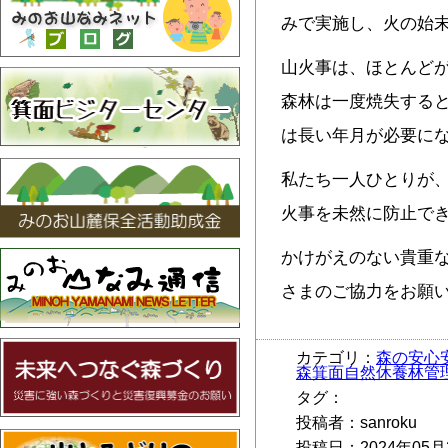
みで実施し、火の始
山火事は、ほとんど
森林は一度焼失する
は長い年月が必要に
私たち一人ひとりが
火事を未然に防止で
かけがえのない貴重
さまのご協力をお願
カテゴリ：
森の安心
森箕面自然休養林管
タグ：
投稿者：sanroku
投稿日：2024年05月