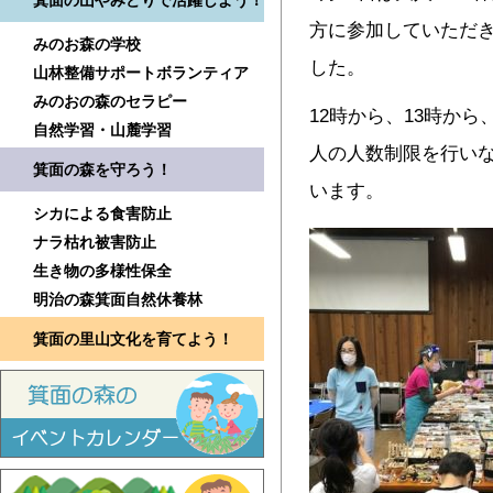
箕面の山やみどりで活躍しよう！
方に参加していただき
みのお森の学校
した。
山林整備サポートボランティア
みのおの森のセラピー
12時から、13時から
自然学習・山麓学習
人の人数制限を行い
箕面の森を守ろう！
います。
シカによる食害防止
ナラ枯れ被害防止
生き物の多様性保全
明治の森箕面自然休養林
箕面の里山文化を育てよう！