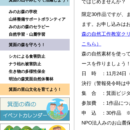
箕面の山やみどりで活躍しよう！
ではじめませんか？
みのお森の学校
限定30作品ですが、
山林整備サポートボランティア
ます。お申し込みは
みのおの森のセラピー
森の自然工作教室ク
自然学習・山麓学習
こちら）
箕面の森を守ろう！
森の自然素材を使っ
シカによる食害防止
ースを作りましょう
ナラ枯れ被害防止
生き物の多様性保全
日 時 ：11月24日（
明治の森箕面自然休養林
決行（警報発令時は
箕面の里山文化を育てよう！
集 合 ：箕面ビジ
参加費 ：1作品につ
申 込 ：30作品 
NPO法人みのお山麓