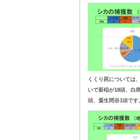
くくり罠については、
いで新稲が18頭、白
頭、粟生間谷1頭です