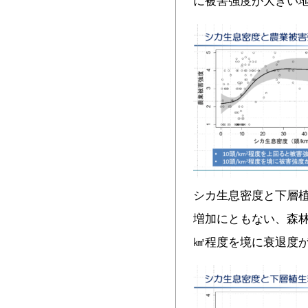
に被害強度が大きい
シカ生息密度と下層
増加にともない、森林
㎢程度を境に衰退度