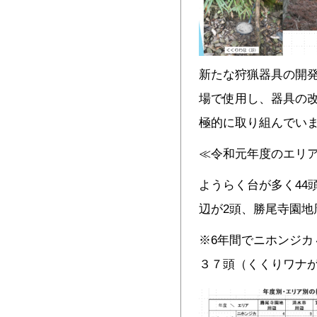
新たな狩猟器具の開
場で使用し、器具の
極的に取り組んでい
≪令和元年度のエリ
ようらく台が多く44
辺が2頭、勝尾寺園地
※6年間でニホンジカ
３７頭（くくりワナが