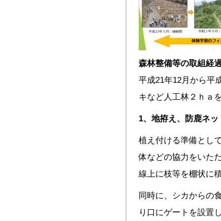
森林整備等の取組経
平成21年12月から平
キなど人工林２ｈａ
1
、地拵え、防鹿ネッ
植え付ける準備として
体などの協力をいた
線上に枝等を棚状に
同時に、シカからの
り口にゲートを設置