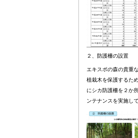
２、防護柵の設置
エキスポの森の貴重
植栽木を保護するた
にシカ防護柵を２か
ンテナンスを実施し