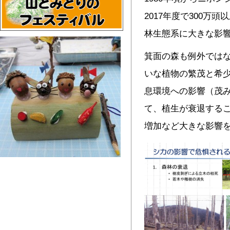
2017年度で300万
林生態系に大きな影
箕面の森も例外では
いな植物の繁茂と希
息環境への影響（茂
て、植生が衰退する
増加など大きな影響