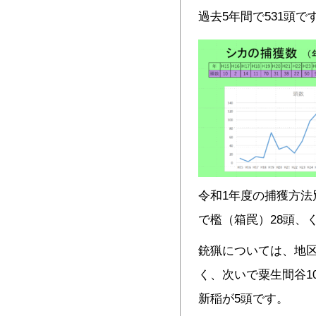
過去5年間で531頭で
令和1年度の捕獲方法
で檻（箱罠）28頭、
銃猟については、地区
く、次いで粟生間谷1
新稲が5頭です。