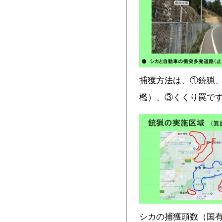
捕獲方法は、①銃猟、
檻）、③くくり罠で
シカの捕獲頭数（国有