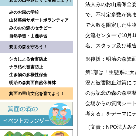
箕面の山やみどりで活躍しよう！
法人みのお山麓保全
みのお森の学校
で、不特定多数が集
山林整備サポートボランティア
で人数を限定した生
みのおの森のセラピー
交流センターで10月
自然学習・山麓学習
名、スタッフ及び報告
箕面の森を守ろう！
※後援：明治の森箕
シカによる食害防止
ナラ枯れ被害防止
第1部は「生態系に大
生き物の多様性保全
況と被害防止対策につ
明治の森箕面自然休養林
のお記念の森の森林
箕面の里山文化を育てよう！
会場からの質問シー
考える」をデーマに
（文責：NPO法人み