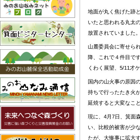
地面が丸く焦げた跡
いたと思われる丸太
放置されていました
山麓委員会に寄せら
降、これで４件目です
くわく展望、5/11才
国内の山火事の原因の
持ちで行ったたき火
延焼すると大変なこ
現に、4月7日、箕面
い、比較的被害が少
たが、大惨事に拡大