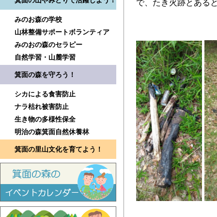
箕面の山やみどりで活躍しよう！
で、たき火跡とある
みのお森の学校
山林整備サポートボランティア
みのおの森のセラピー
自然学習・山麓学習
箕面の森を守ろう！
シカによる食害防止
ナラ枯れ被害防止
生き物の多様性保全
明治の森箕面自然休養林
箕面の里山文化を育てよう！