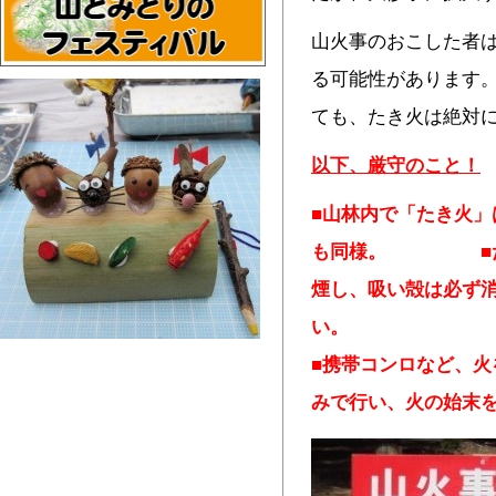
山火事のおこした者
る可能性があります
ても、たき火は絶対
以下、厳守のこと！
■山林内で「たき火」
も同様。
煙し、吸い殻は必ず
■
携帯コンロなど、火
みで行い、火の始末