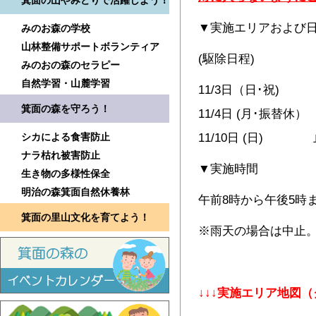
箕面の山やみどりで活躍しよう！
▼実施エリアおよび
みのお森の学校
山林整備サポートボランティア
(駆除日程) (
みのおの森のセラピー
自然学習・山麓学習
11/3日（日･祝)
箕面の森を守ろう！
11/4日 (月･振替休
シカによる食害防止
11/10日 (日)
ナラ枯れ被害防止
▼実施時間
生き物の多様性保全
明治の森箕面自然休養林
午前8時から午後5時
箕面の里山文化を育てよう！
※雨天の場合は中止
↓↓↓実施エリア地図（