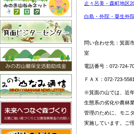
止々呂美・森町地区202
白島・外院・粟生外院地
問い合わせ先：箕面
室
電話番号：072-724-70
ＦＡＸ：072-723-558
※箕面の山では、近
生態系の劣化や農林
管理のために、モニ
実施しています。ご