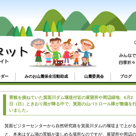
ンダー
みのお山麓保全活動助成
山麓委員会
ブログ
景観を損ねていた箕面川ダム堰堤付近の展望所や周辺緑地、6月2
日（日）ときおり雨が降る中で、箕面の山パトロール隊が整備を
いました。
箕面ビジターセンターから自然研究路を箕面川ダムの堰堤まで上が
と、本来はダム湖の景観が楽しめる場所なのですが、展望所や周辺