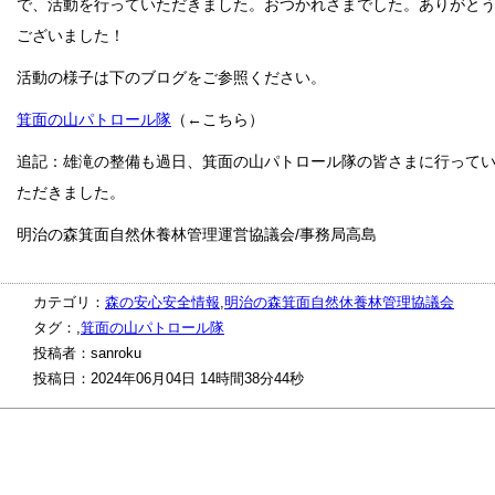
で、活動を行っていただきました。おつかれさまでした。ありがと
ございました！
活動の様子は下のブログをご参照ください。
箕面の山パトロール隊
（←こちら）
追記：雄滝の整備も過日、箕面の山パトロール隊の皆さまに行って
ただきました。
明治の森箕面自然休養林管理運営協議会/事務局高島
カテゴリ：
森の安心安全情報
,
明治の森箕面自然休養林管理協議会
タグ：,
箕面の山パトロール隊
投稿者：sanroku
投稿日：2024年06月04日 14時間38分44秒