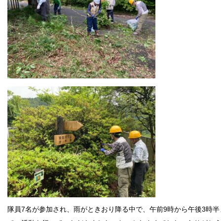
隊員7名が参加され、雨がときおり降る中で、午前9時から午後3時半