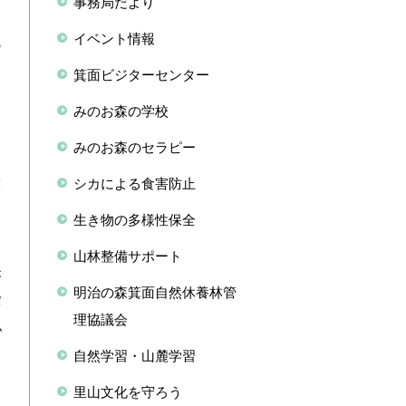
事務局だより
イベント情報
の
箕面ビジターセンター
みのお森の学校
っ
みのお森のセラピー
用
環
シカによる食害防止
生き物の多様性保全
）
山林整備サポート
が
明治の森箕面自然休養林管
パ
理協議会
ム
自然学習・山麓学習
里山文化を守ろう