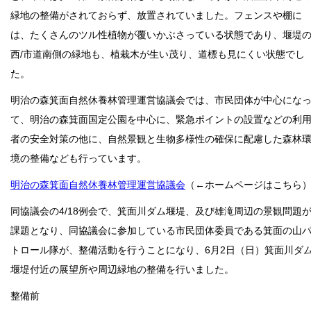
緑地の整備がされておらず、放置されていました。フェンスや棚に
は、たくさんのツル性植物が覆いかぶさっている状態であり、堰堤
西/市道南側の緑地も、植栽木が生い茂り、道標も見にくい状態でし
た。
明治の森箕面自然休養林管理運営協議会では、市民団体が中心にな
て、明治の森箕面国定公園を中心に、緊急ポイントの設置などの利
者の安全対策の他に、自然景観と生物多様性の確保に配慮した森林
境の整備なども行っています。
明治の森箕面自然休養林管理運営協議会
（←ホームページはこちら
同協議会の4/18例会で、箕面川ダム堰堤、及び雄滝周辺の景観問題
課題となり、同協議会に参加している市民団体委員である箕面の山
トロール隊が、整備活動を行うことになり、6月2日（日）箕面川ダ
堰堤付近の展望所や周辺緑地の整備を行いました。
整備前