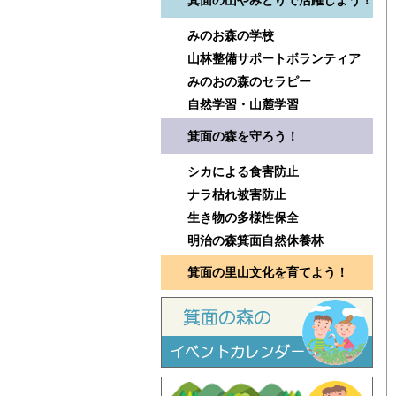
箕面の山やみどりで活躍しよう！
みのお森の学校
山林整備サポートボランティア
みのおの森のセラピー
自然学習・山麓学習
箕面の森を守ろう！
シカによる食害防止
ナラ枯れ被害防止
生き物の多様性保全
明治の森箕面自然休養林
箕面の里山文化を育てよう！