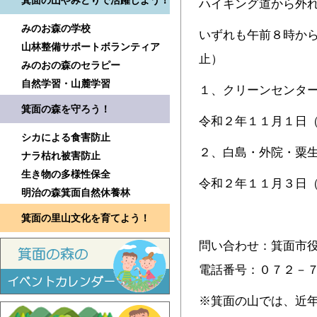
箕面の山やみどりで活躍しよう！
ハイキング道から外
みのお森の学校
いずれも午前８時か
山林整備サポートボランティア
止）
みのおの森のセラピー
自然学習・山麓学習
１、クリーンセンタ
箕面の森を守ろう！
令和２年１１月１日
シカによる食害防止
２、白島・外院・粟
ナラ枯れ被害防止
生き物の多様性保全
令和２年１１月３日
明治の森箕面自然休養林
箕面の里山文化を育てよう！
問い合わせ：箕面市
電話番号：０７２－
※箕面の山では、近