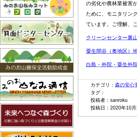
の劣化や農林業被害
ために、モニタリン
ています。ご理解、
クリーンセンター裏
粟生間谷（奥地区）
白島・外院・粟生外
カテゴリ：
森の安心
タグ：
投稿者：sanroku
投稿日：2020年10月