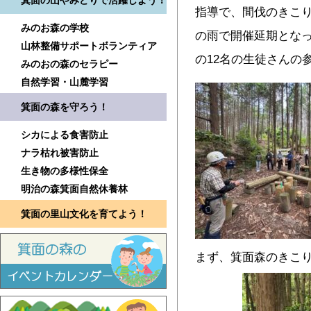
箕面の山やみどりで活躍しよう！
指導で、間伐のきこ
みのお森の学校
の雨で開催延期とな
山林整備サポートボランティア
の12名の生徒さんの
みのおの森のセラピー
自然学習・山麓学習
箕面の森を守ろう！
シカによる食害防止
ナラ枯れ被害防止
生き物の多様性保全
明治の森箕面自然休養林
箕面の里山文化を育てよう！
まず、箕面森のきこ