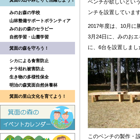
箕面の山やみどりで活躍しよう！
ベンチが欲しいという
ンチを設置していま
みのお森の学校
山林整備サポートボランティア
2017年度は、10月
みのおの森のセラピー
3月24日に、みのお
自然学習・山麓学習
に、6台を設置しまし
箕面の森を守ろう！
シカによる食害防止
ナラ枯れ被害防止
生き物の多様性保全
明治の森箕面自然休養林
箕面の里山文化を育てよう！
このベンチの製作・