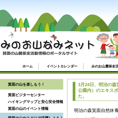
ホーム
イベントカレンダー
みのお山麓保全
箕面の山を楽しもう！
3月24日、明治の
公園内）のエキスポ
箕面ビジターセンター
た。
ハイキングマップと安心安全情報
箕面の山のイベント情報
明治の森箕面自然休