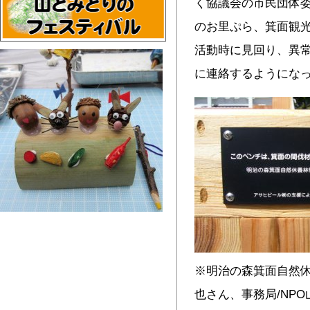
く協議会の市民団体
のお里ぷら、箕面観
活動時に見回り、異常
に連絡するようにな
※明治の森箕面自然休
也さん、事務局/NP