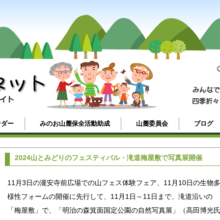
ンダー
みのお山麓保全活動助成
山麓委員会
ブログ
2024山とみどりのフェスティバル・滝道梅屋敷で写真展開催
11月3日の瀧安寺前広場での山フェス体験フェア、11月10日の生物
様性フォームの開催に先行して、11月1日～11日まで、滝道沿いの
「梅屋敷」で、「明治の森箕面国定公園の自然写真展」（高田博光