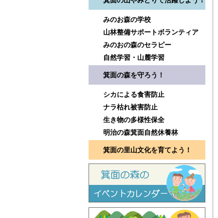
箕面の山やみどりで活躍しよう！
みのお森の学校
山林整備サポートボランティア
みのおの森のセラピー
自然学習・山麓学習
箕面の森を守ろう！
シカによる食害防止
ナラ枯れ被害防止
生き物の多様性保全
明治の森箕面自然休養林
箕面の里山文化を育てよう！