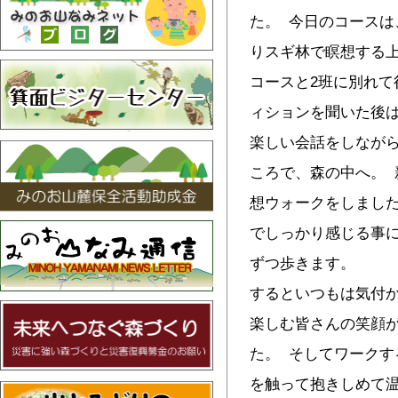
た。 今日のコース
りスギ林で瞑想する
コースと2班に別れて
ィションを聞いた後
楽しい会話をしなが
ころで、森の中へ。 
想ウォークをしまし
でしっかり感じる事
ずつ歩きます。
するといつもは気付
楽しむ皆さんの笑顔
た。 そしてワーク
を触って抱きしめて