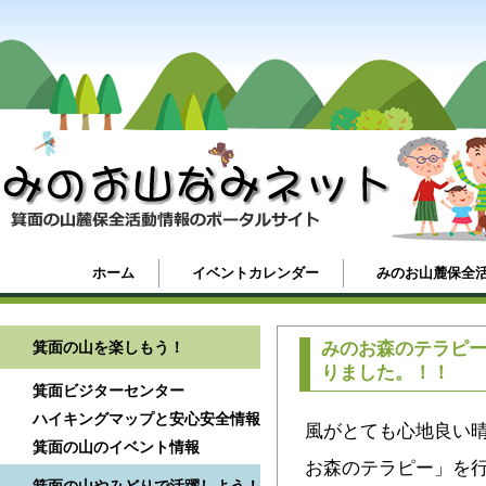
ホーム
イベントカレンダー
みのお山麓保全
箕面の山を楽しもう！
みのお森のテラピ
りました。！！
箕面ビジターセンター
ハイキングマップと安心安全情報
風がとても心地良い晴
箕面の山のイベント情報
お森のテラピー」を