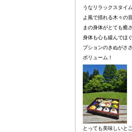
うなリラックスタイ
よ風で揺れる木々の
まの身体がとても癒
身体も心も緩んでほ
プションのきぬがさ
ボリューム！
とっても美味しいと