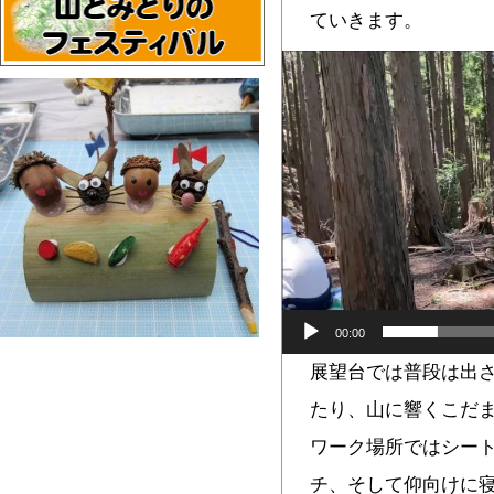
ていきます。
動
画
プ
レ
ー
ヤ
ー
00:00
展望台では普段は出
たり、山に響くこだ
ワーク場所ではシー
チ、そして仰向けに