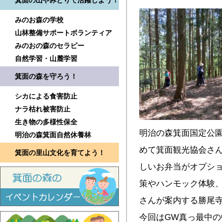
箕面の山やみどりで活躍しよう！
みのお森の学校
山林整備サポートボランティア
みのおの森のセラピー
自然学習・山麓学習
箕面の森を守ろう！
シカによる食害防止
ナラ枯れ被害防止
生き物の多様性保全
明治の森箕面国定公
明治の森箕面自然休養林
めて箕面観光協会さ
箕面の里山文化を育てよう！
しいお弁当がオプシ
策やハンモック体験
さんが案内する勝尾
今回はGW真っ最中の