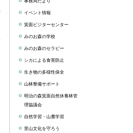
事務局だより
、
が
イベント情報
食
箕面ビジターセンター
みのお森の学校
の
みのお森のセラピー
」
シカによる食害防止
き
生き物の多様性保全
山林整備サポート
り
い
明治の森箕面自然休養林管
理協議会
自然学習・山麓学習
里山文化を守ろう