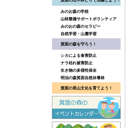
箕面の山やみどりで活躍しよう！
みのお森の学校
山林整備サポートボランティア
みのおの森のセラピー
自然学習・山麓学習
箕面の森を守ろう！
シカによる食害防止
ナラ枯れ被害防止
生き物の多様性保全
明治の森箕面自然休養林
箕面の里山文化を育てよう！