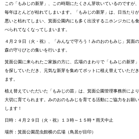
この「もみじの新芽」、この時期にたくさん芽吹いているのですが
毎年ほとんどが枯れてしまいます。「もみじの新芽」は、日当たり
悪いと枯れてしまい、箕面公園内にも多く出没するニホンジカにも
べられてなくなってしまいます。
４月２９日（火・祝）、「みんなで守ろう！みのおのもみじ」箕面
森の守りびとの集いを行います。
箕面公園に来られたご家族の方に、広場のまわりで「もみじの新芽
を探していただき、元気な新芽を集めてポットに植え替えていただ
ます。
植え替えていただいた「もみじの苗」は、箕面公園管理事務所によ
大切に育てられます。みのおのもみじを育てる活動にご協力をお願
します！
日時：４月２９日（火・祝）１３時～１５時＊雨天中止
場所：箕面公園昆虫館横の広場（鳥居が目印）