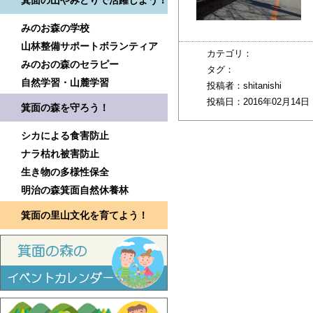
箕面の山やみどりで活躍しよう！
みのお森の学校
山林整備サポートボランティア
カテゴリ：
みのおの森のセラピー
タグ：
自然学習・山麓学習
投稿者：shitanishi
投稿日：2016年02月14日 
箕面の森を守ろう！
シカによる食害防止
ナラ枯れ被害防止
生き物の多様性保全
明治の森箕面自然休養林
箕面の里山文化を育てよう！