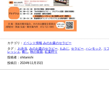
カテゴリ：
イベント情報
,
みのお森のセラピー
タグ：,
お弁当
,
みのお森のセラピー
,
もみじ
,
セラピー
,
ハンモック
,
リ
レッシュ
,
癒し
,
秋の箕面
,
紅葉狩り
投稿者：shitanishi
投稿日：2024年11月15日