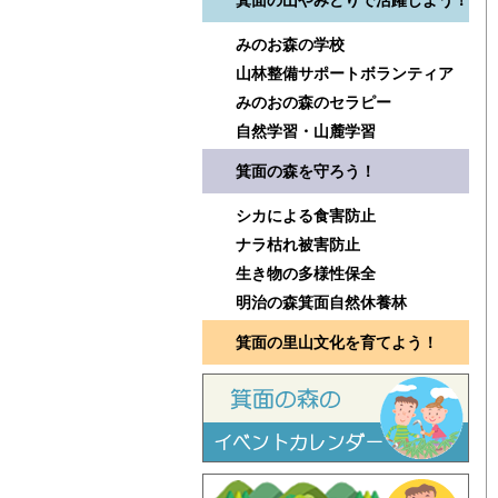
箕面の山やみどりで活躍しよう！
みのお森の学校
山林整備サポートボランティア
みのおの森のセラピー
自然学習・山麓学習
箕面の森を守ろう！
シカによる食害防止
ナラ枯れ被害防止
生き物の多様性保全
明治の森箕面自然休養林
箕面の里山文化を育てよう！