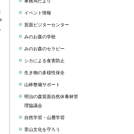
事務局だより
ン
と
イベント情報
チ
箕面ビジターセンター
し
みのお森の学校
みのお森のセラピー
シカによる食害防止
生き物の多様性保全
山林整備サポート
明治の森箕面自然休養林管
理協議会
自然学習・山麓学習
里山文化を守ろう