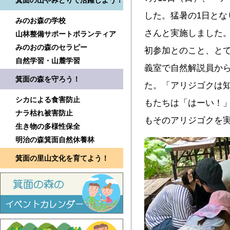
箕面の山やみどりで活躍しよう！
した。猛暑の1日とな
みのお森の学校
さんと実施しました
山林整備サポートボランティア
みのおの森のセラピー
初参加とのこと、とて
自然学習・山麓学習
義室で自然解説員か
箕面の森を守ろう！
た。「アリジゴクは
シカによる食害防止
もたちは「はーい！
ナラ枯れ被害防止
もそのアリジゴクを
生き物の多様性保全
明治の森箕面自然休養林
箕面の里山文化を育てよう！