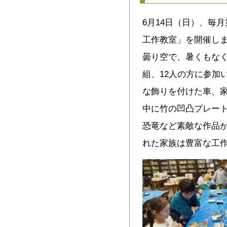
6月14日（日）、毎
工作教室」を開催し
曇り空で、暑くもなく
組、12人の方に参加
な飾りを付けた車、
中に竹の凹凸プレー
恐竜など素敵な作品が
れた家族は豊富な工