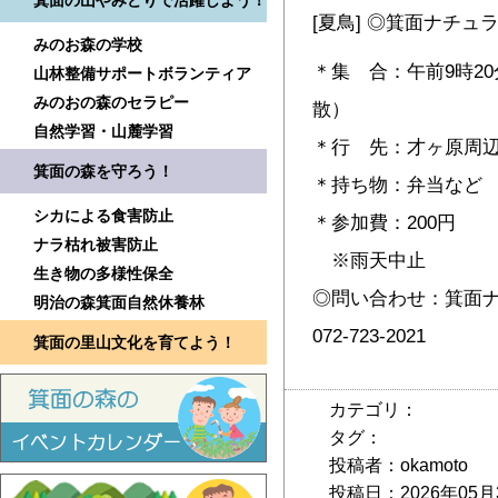
箕面の山やみどりで活躍しよう！
[夏鳥] ◎箕面ナチ
みのお森の学校
＊集 合：午前9時2
山林整備サポートボランティア
みのおの森のセラピー
散
自然学習・山麓学習
＊行 先：才ヶ原周
箕面の森を守ろう！
＊持ち物：弁当など
シカによる食害防止
＊参加費：200円
ナラ枯れ被害防止
※雨天中止
生き物の多様性保全
◎問い合わせ：箕面ナ
明治の森箕面自然休養林
072-723-2021
箕面の里山文化を育てよう！
カテゴリ：
タグ：
投稿者：okamoto
投稿日：2026年05月