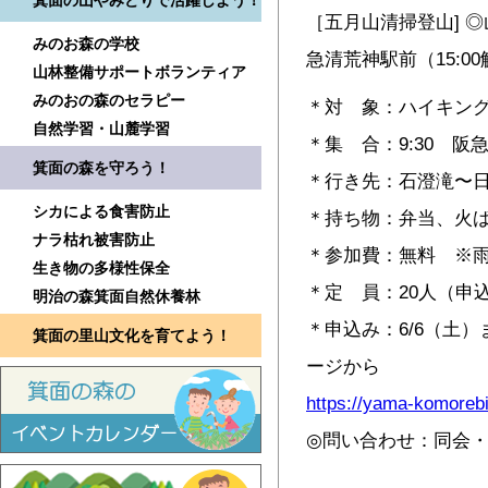
箕面の山やみどりで活躍しよう！
［五月山清掃登山] ◎
みのお森の学校
急清荒神駅前（15:0
山林整備サポートボランティア
みのおの森のセラピー
＊対 象：ハイキン
自然学習・山麓学習
＊集 合：9:30 阪
箕面の森を守ろう！
＊行き先：石澄滝〜
シカによる食害防止
＊持ち物：弁当、火
ナラ枯れ被害防止
＊参加費：無料 ※
生き物の多様性保全
＊定 員：20人（申
明治の森箕面自然休養林
＊申込み：6/6（土
箕面の里山文化を育てよう！
ージから
https://yama-komorebi
◎問い合わせ：同会・小山 T