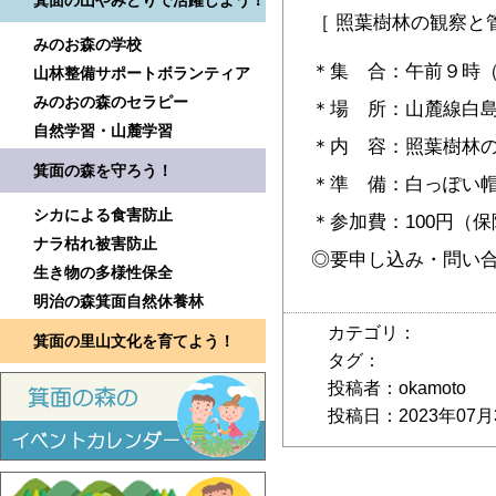
箕面の山やみどりで活躍しよう！
［ 照葉樹林の観察と
みのお森の学校
＊集 合：午前９時
山林整備サポートボランティア
みのおの森のセラピー
＊場 所：山麓線白
自然学習・山麓学習
＊内 容：照葉樹林
箕面の森を守ろう！
＊準 備：白っぽい
シカによる食害防止
＊参加費：100円（
ナラ枯れ被害防止
◎要申し込み・問い合わせ：
生き物の多様性保全
明治の森箕面自然休養林
カテゴリ：
箕面の里山文化を育てよう！
タグ：
投稿者：okamoto
投稿日：2023年07月