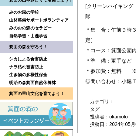
箕面の山やみどりで活躍しよう！
[クリーンハイキング
みのお森の学校
隊
山林整備サポートボランティア
みのおの森のセラピー
＊集 合：午前９時３
自然学習・山麓学習
定）
箕面の森を守ろう！
＊コース：箕面公園
シカによる食害防止
＊準 備：軍手など
ナラ枯れ被害防止
＊参加費：無料 ※
生き物の多様性保全
◎問い合わせ：小堀 TEL 
明治の森箕面自然休養林
箕面の里山文化を育てよう！
カテゴリ：
タグ：
投稿者：okamoto
投稿日：2024年05月