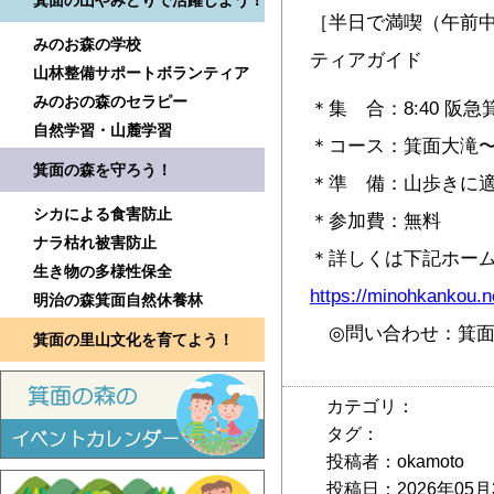
箕面の山やみどりで活躍しよう！
［半日で満喫（午前
みのお森の学校
ティアガイド
山林整備サポートボランティア
みのおの森のセラピー
＊集 合：8:40 
自然学習・山麓学習
＊コース：箕面大滝〜
箕面の森を守ろう！
＊準 備：山歩きに
シカによる食害防止
＊参加費：無料
ナラ枯れ被害防止
＊詳しくは下記ホー
生き物の多様性保全
https://minohkankou.
明治の森箕面自然休養林
◎問い合わせ：箕面交通観
箕面の里山文化を育てよう！
カテゴリ：
タグ：
投稿者：okamoto
投稿日：2026年05月