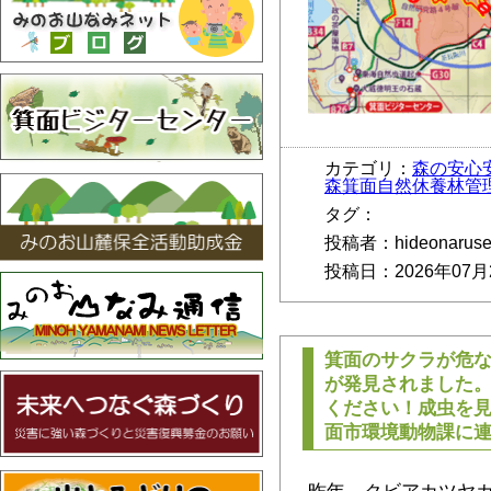
カテゴリ：
森の安心
森箕面自然休養林管
タグ：
投稿者：hideonarus
投稿日：2026年07月
箕面のサクラが危
が発見されました
ください！成虫を
面市環境動物課に
昨年、クビアカツヤ