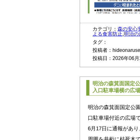
カテゴリ：
森の安心
よる食害防止
,
明治の
タグ：
投稿者：hideonarus
投稿日：2026年06月
明治の森箕面国定公
入口駐車場横の広
明治の森箕面国定公園
口駐車場付近の広場で
6月17日に通報があ
周囲を井桁に枯死木