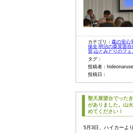
カテゴリ：
森の安心
保全
,
明治の森箕面自
習
,
山とみどりのフェ
タグ：
投稿者：hideonarus
投稿日：
聖天展望台でった
がありました。山
めてください！
5月3日、ハイカーよ