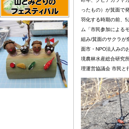
ったもの）が箕面で発
羽化する時期の前、5
ム「市民参加による
組み/箕面のサクラが
面市・NPO法人みの
境農林水産総合研究
理運営協議会 市民と