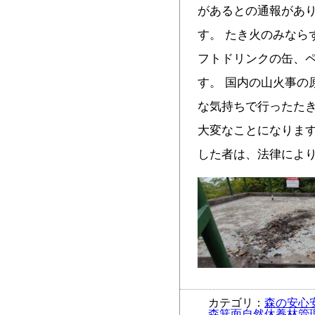
があるとの通報があり
す。 たき火のみなら
フトドリンクの缶、
す。 国内の山火事の
な気持ちで行ったた
大変なことに
した者は、法律によ
カテゴリ：
森の安心
森箕面自然休養林管