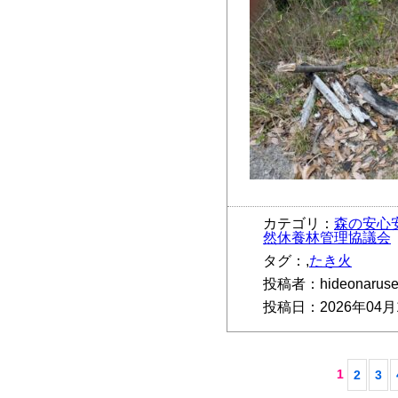
カテゴリ：
森の安心
然休養林管理協議会
タグ：,
たき火
投稿者：hideonarus
投稿日：2026年04月
1
2
3