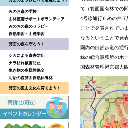
箕面の山やみどりで活躍しよう！
て（箕面国有林での
みのお森の学校
4号線通行止めの件 
山林整備サポートボランティア
みのおの森のセラピー
ことで発表されてい
自然学習・山麓学習
なるということで発表
箕面の森を守ろう！
園内の自然歩道の通
シカによる食害防止
緑の総合事務所のホー
ナラ枯れ被害防止
国森林管理局京都大
生き物の多様性保全
明治の森箕面自然休養林
箕面の里山文化を育てよう！