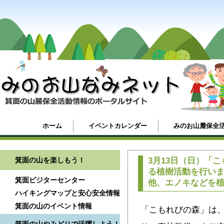
ホーム
イベントカレンダー
みのお山麓保全
箕面の山を楽しもう！
3月13日（日）「
る植樹活動を行い
箕面ビジターセンター
他、エノキなどを
ハイキングマップと安心安全情報
箕面の山のイベント情報
「こもれびの森」は