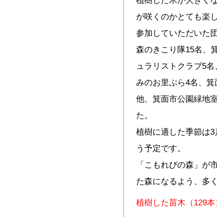
植樹した木が大きく
が咲くのかとても楽
参加していただいた
森のきこり隊15名、
ュラリストクラブ5名
みのお里ぷら4名、箕
他、箕面市公園緑地室
た。
植樹に適した季節は3
う予定です。
「こもれびの森」が
た森になるよう、多
植樹した苗木（129