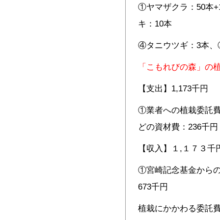
①ヤマザクラ：50本+
キ：10本
④タニウツギ：3本、
「こもれびの森」の
【支出】1,173千円
①業者への植栽委託費
どの資材費：236千円
【収入】１,１７３千
①宮崎記念基金からの
673千円
植栽にかかわる委託