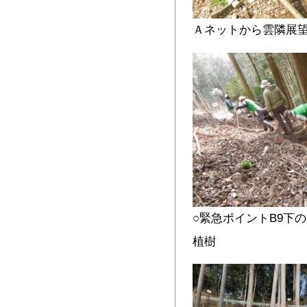
Ａネットから雲隣展
○緊急ポイントB9下
植樹