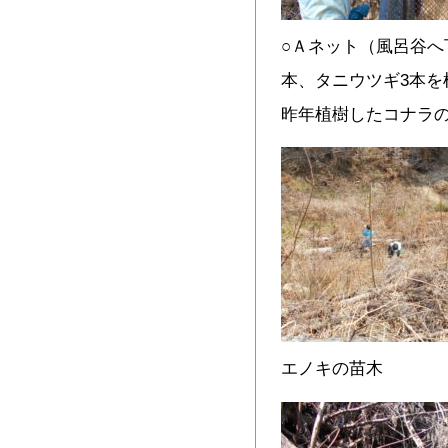
○Ａネット（風呂谷へ
本、タニウツギ3本を
昨年植樹したコナラ
エノキの苗木