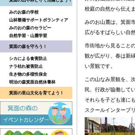
箕面の山やみどりで活躍しよう！
校庭の自然から伝え
みのお森の学校
山林整備サポートボランティア
みのお山麓は、箕面
みのおの森のセラピー
広がるすばらしい自
自然学習・山麓学習
市街地から見ること
箕面の森を守ろう！
観が広がり、春は新
シカによる食害防止
い景観です。
ナラ枯れ被害防止
生き物の多様性保全
この山なみ景観を、
明治の森箕面自然休養林
民、行政が協働して
箕面の里山文化を育てよう！
それらを子ども達に
スクールインタープ