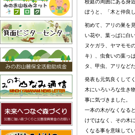
校庭の周囲にある身
ぼうと、「木と仲良
初めて、アリの巣を
い花や、葉っぱに白
ヌケガラ、ヤマモモ
キ）、虫食いの葉っ
タ、甲虫、アリなど
発表も元気良くして
木にいろいろな生き
事に気づきました。
一本の木がなくなる
けではなく、その木
くなる事を意味して