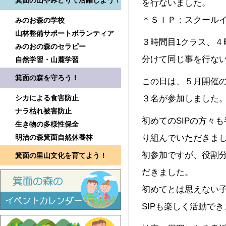
箕面の山やみどりで活躍しよう！
を行ないました。
＊ＳＩＰ：スクール
みのお森の学校
山林整備サポートボランティア
３時間目1クラス、４
みのおの森のセラピー
分けて同じ事を行な
自然学習・山麓学習
箕面の森を守ろう！
この日は、５月開催の
シカによる食害防止
３名が参加しました
ナラ枯れ被害防止
初めてのSIPの方々
生き物の多様性保全
明治の森箕面自然休養林
り組んでいただきま
初参加ですが、役割
箕面の里山文化を育てよう！
だきました。
初めてとは思えない
SIPも楽しく活動で