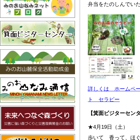
弁当をたのしんでい
詳しくは ホームペ
ト セラピー
【箕面ビジターセン
★4月19日（土）
歩いて 香って、ほ