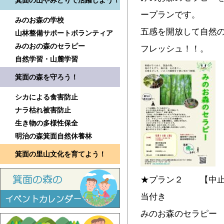
箕面の山やみどりで活躍しよう！
ープランです。
みのお森の学校
五感を開放して自然
山林整備サポートボランティア
みのおの森のセラピー
フレッシュ！！。
自然学習・山麓学習
箕面の森を守ろう！
シカによる食害防止
ナラ枯れ被害防止
生き物の多様性保全
明治の森箕面自然休養林
箕面の里山文化を育てよう！
★プラン２ 【中止
当付き
みのお森のセラピー