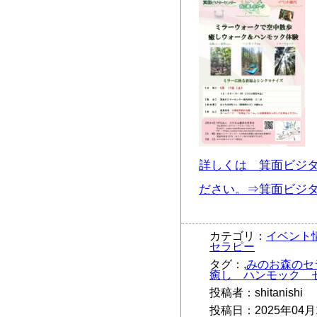
詳しくは 箕面ビジ
ださい。⇒箕面ビジ
カテゴリ：
イベント
セラピー
タグ：,
みのお森のセ
癒し ハンモック 
投稿者：shitanishi
投稿日：2025年04月