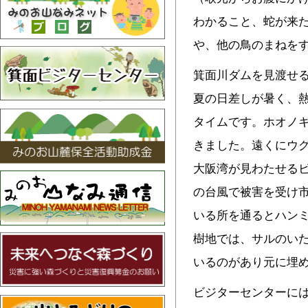
わかること、蛇が来
や、他の鳥のまねを
箕面川ダムを見渡せ
夏の日差しが暑く、
タイムです。ホオノ
きました。遠くにウ
大阪湾が見わたせる
の台風で被害を受け
いる所を通るとハン
樹地では、サルのい
いるのがあり元に埋
ビジターセンターに