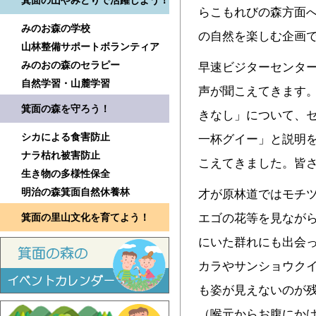
箕面の山やみどりで活躍しよう！
らこもれびの森方面
みのお森の学校
の自然を楽しむ企画で
山林整備サポートボランティア
みのおの森のセラピー
早速ビジターセンタ
自然学習・山麓学習
声が聞こえてきます
箕面の森を守ろう！
きなし」について、
シカによる食害防止
一杯グイー」と説明
ナラ枯れ被害防止
こえてきました。皆
生き物の多様性保全
明治の森箕面自然休養林
才が原林道ではモチ
箕面の里山文化を育てよう！
エゴの花等を見なが
にいた群れにも出会
カラやサンショウク
も姿が見えないのが
（喉元からお腹にか