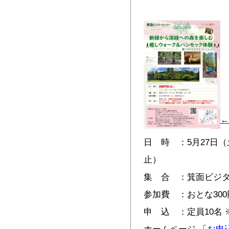
←
日 時 ：5月27日（土
止）
集 合 ：箕面ビジタ
参加費 ：おとな300
申 込 ：定員10名