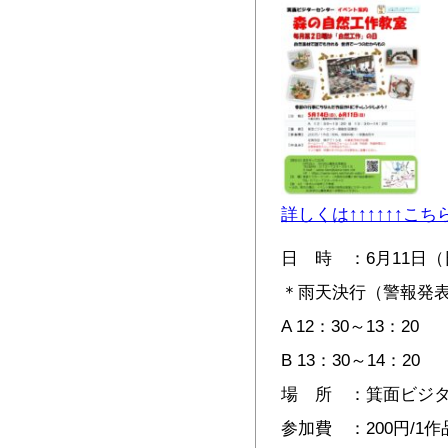
詳しくは↑↑↑↑↑↑こ
日 時 ：6月11日（
＊雨天決行（警報発
A 12：30～13：20
B 13：30～14：20
場 所 ：箕面ビジ
参加費 ：200円/