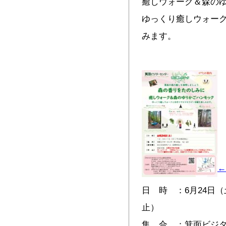
癒しウォーク＆森の
ゆっくり癒しウォー
みます。
←
日 時 ：6月24日（土
止）
集 合 ：箕面ビジタ