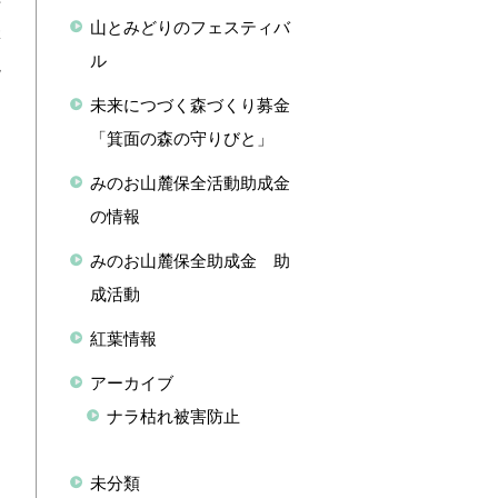
せ
山とみどりのフェスティバ
体
ル
観
っ
未来につづく森づくり募金
ろ
「箕面の森の守りびと」
みのお山麓保全活動助成金
の情報
みのお山麓保全助成金 助
成活動
紅葉情報
アーカイブ
ナラ枯れ被害防止
未分類