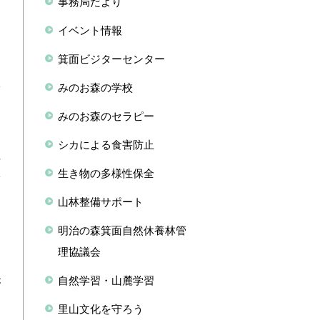
事務局だより
ま
イベント情報
リ
箕面ビジターセンター
ん
みのお森の学校
サ
ま
みのお森のセラピー
シカによる食害防止
理
生き物の多様性保全
い
る
山林整備サポート
と
明治の森箕面自然休養林管
理協議会
間
自然学習・山麓学習
が
リ
里山文化を守ろう