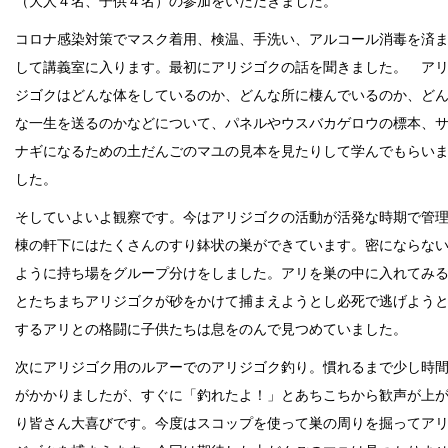
（大人４名、子供４名）の参加をいただきました。
コロナ感染対策でマスク着用、検温、手洗い、アルコール消毒を済
して講義室に入ります。最初にアリジゴクの話を聞きました。 ア
ジゴクはどんな体をしているのか、どんな所に棲んでいるのか、ど
な一生を送るのかなどについて、パネルやウスバカゲロウの標本、
ナギになるための土だんごのマユの見本を見たりして学んでもらい
した。
そしていよいよ観察です。今はアリジゴクの活動が活発な時期で管
棟の軒下にはたくさんのすり鉢状の巣ができています。密にならな
ように持ち場をグループ分けをしました。アリを巣の中に入れてみ
とたちまちアリジゴクが砂をかけて捕まえようとし必死で逃げよう
するアリとの格闘に子供たちは息をのんで見つめていました。
次にアリジゴク用のルアーでのアリジゴク釣り。慣れるまで少し時
がかかりましたが、すぐに「釣れたよ！」とあちこちから歓声が上
り皆さん大喜びです。今度はスコップを使って巣の周りを掘ってア