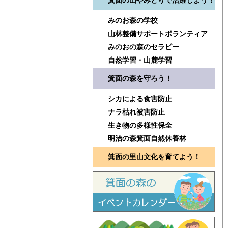
箕面の山やみどりで活躍しよう！
みのお森の学校
山林整備サポートボランティア
みのおの森のセラピー
自然学習・山麓学習
箕面の森を守ろう！
シカによる食害防止
ナラ枯れ被害防止
生き物の多様性保全
明治の森箕面自然休養林
箕面の里山文化を育てよう！