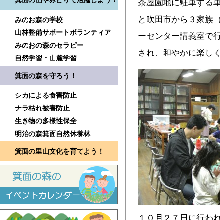
箕面の山やみどりで活躍しよう！
茶屋園地に駐車する
と吹田市から３家族（
みのお森の学校
山林整備サポートボランティア
ーセンター講義室で
みのおの森のセラピー
され、和やかに楽し
自然学習・山麓学習
箕面の森を守ろう！
シカによる食害防止
ナラ枯れ被害防止
生き物の多様性保全
明治の森箕面自然休養林
箕面の里山文化を育てよう！
１０月２７日に行わ