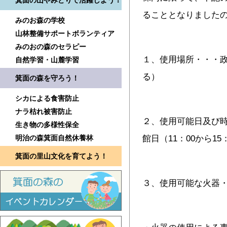
箕面の山やみどりで活躍しよう！
ることとなりました
みのお森の学校
山林整備サポートボランティア
みのおの森のセラピー
１、使用場所・・・
自然学習・山麓学習
る）
箕面の森を守ろう！
シカによる食害防止
ナラ枯れ被害防止
２、使用可能日及び
生き物の多様性保全
明治の森箕面自然休養林
館日（11：00から15
箕面の里山文化を育てよう！
３、使用可能な火器