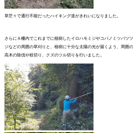
草茫々で通行不能だったハイキング道がきれいになりました。
さらにＡ柵内でこれまでに植樹したイロハモミジやコバノミツバツ
ジなどの周囲の草刈りと、植樹に十分な太陽の光が届くよう、周囲
高木の除伐や枝切り、クズのツル切りを行いました。