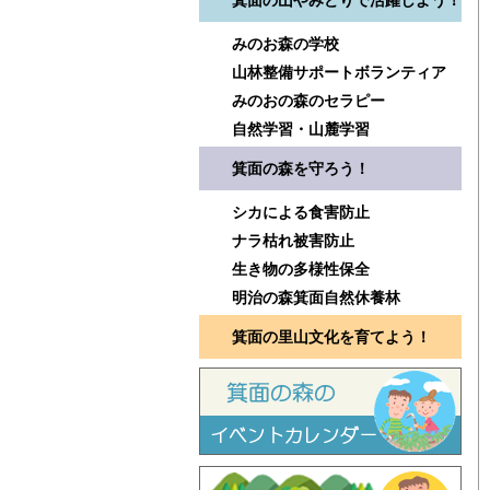
箕面の山やみどりで活躍しよう！
みのお森の学校
山林整備サポートボランティア
みのおの森のセラピー
自然学習・山麓学習
箕面の森を守ろう！
シカによる食害防止
ナラ枯れ被害防止
生き物の多様性保全
明治の森箕面自然休養林
箕面の里山文化を育てよう！