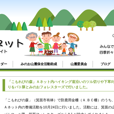
ンダー
みのお山麓保全活動助成
山麓委員会
ブログ
「こもれびの森」Ａネット内ハイキング道沿いのツル切りや下草
りをパト隊とみのおフォレスターズで行いました。
「こもれびの森」（箕面市有林）で防鹿用金柵（Ａ.ＢＣ柵）のうち
Ａネット内の整備活動を10月24日に行いました。活動には、箕面の