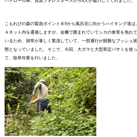
パトロール隊、箕面フォレスターズから8人が協力してくれました。
こもれびの森の緊急ポイントＢ9から風呂谷に向かうハイキング道は
Ａネット内を通過しますが、金柵で囲まれていてシカの食害を免れ
いるため、雑草が著しく繁茂していて、一部通行が困難なブッシュ
態となっていました。そこで、今回、大ガマと大型剪定バサミを使
て、除草作業を行いました。