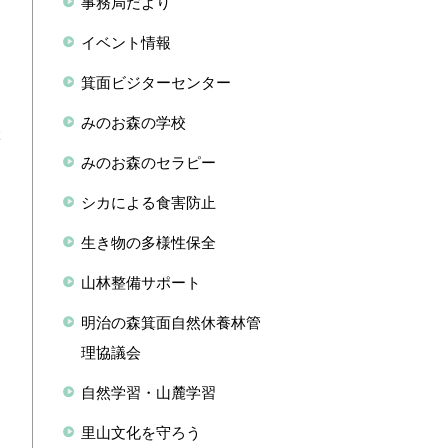
事務局だより
イベント情報
、
箕面ビジターセンター
て
みのお森の学校
状
っ
みのお森のセラピー
シカによる食害防止
生き物の多様性保全
山林整備サポート
明治の森箕面自然休養林管
理協議会
自然学習・山麓学習
里山文化を守ろう