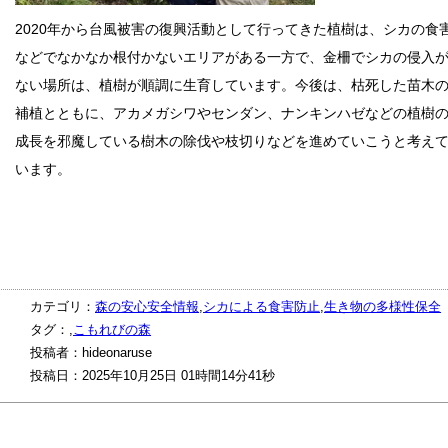
2020年から台風被害の復興活動として行ってきた植樹は、シカの食
などでなかなか根付かないエリアがある一方で、金柵でシカの侵入
ない場所は、植樹が順調に生育しています。今後は、枯死した苗木
補植とともに、アカメガシワやセンダン、ナンキンハゼなどの植樹
成長を邪魔している樹木の除伐や枝切りなどを進めていこうと考え
います。
カテゴリ：
森の安心安全情報
,
シカによる食害防止
,
生き物の多様性保全
タグ：,
こもれびの森
投稿者：hideonaruse
投稿日：2025年10月25日 01時間14分41秒