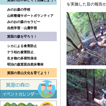
箕面の山やみどりで活躍しよう！
を実施した旨の報告
みのお森の学校
山林整備サポートボランティア
みのおの森のセラピー
自然学習・山麓学習
箕面の森を守ろう！
シカによる食害防止
ナラ枯れ被害防止
生き物の多様性保全
明治の森箕面自然休養林
箕面の里山文化を育てよう！