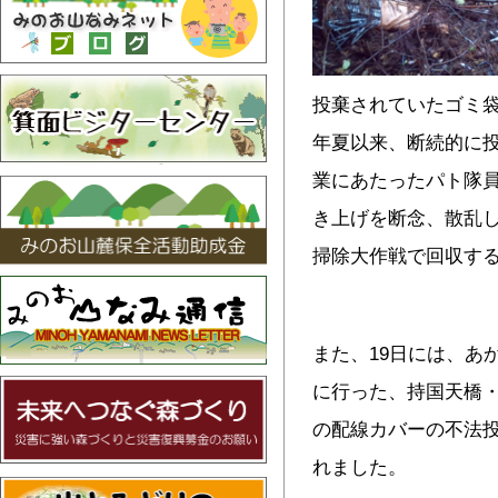
投棄されていたゴミ袋
年夏以来、断続的に
業にあたったパト隊
き上げを断念、散乱し
掃除大作戦で回収す
また、19日には、あ
に行った、持国天橋・
の配線カバーの不法
れました。