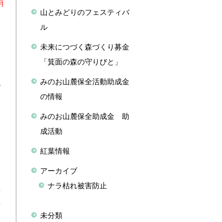
月
山とみどりのフェスティバ
ル
う
未来につづく森づくり募金
「箕面の森の守りびと」
みのお山麓保全活動助成金
グ
の情報
みのお山麓保全助成金 助
成活動
発
紅葉情報
アーカイブ
ナラ枯れ被害防止
音
せ
未分類