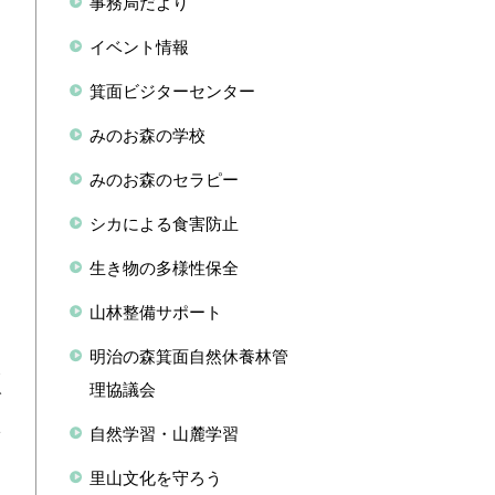
事務局だより
イベント情報
箕面ビジターセンター
みのお森の学校
みのお森のセラピー
シカによる食害防止
生き物の多様性保全
山林整備サポート
明治の森箕面自然休養林管
農
理協議会
グ
い
自然学習・山麓学習
里山文化を守ろう