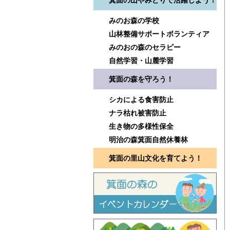
箕面の山やみどりで活躍しよう！
みのお森の学校
山林整備サポートボランティア
みのおの森のセラピー
自然学習・山麓学習
箕面の森を守ろう！
シカによる食害防止
ナラ枯れ被害防止
生き物の多様性保全
明治の森箕面自然休養林
箕面の里山文化を育てよう！