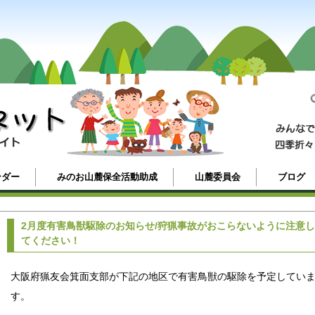
ンダー
みのお山麓保全活動助成
山麓委員会
ブログ
2月度有害鳥獣駆除のお知らせ/狩猟事故がおこらないように注意し
てください！
大阪府猟友会箕面支部が下記の地区で有害鳥獣の駆除を予定してい
す。