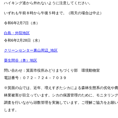
ハイキング道から外れないように注意してください。
いずれも午前８時から午後５時まで。（雨天の場合は中止）
令和6年2月7日（水）
白島・外院地区
令和6年2月28日（水）
クリーンセンター裏山周辺_地区
粟生間谷（奥）地区
問い合わせ：箕面市役所みどりまちづくり部 環境動物室
電話番号：０７２－７２４－７０３９
※箕面の山では、近年、増えすぎたシカによる森林生態系の劣化や
林業被害が目立っています。シカの保護管理のために、モニタリン
調査を行いながら頭数管理を実施しています。ご理解ご協力をお願
します。