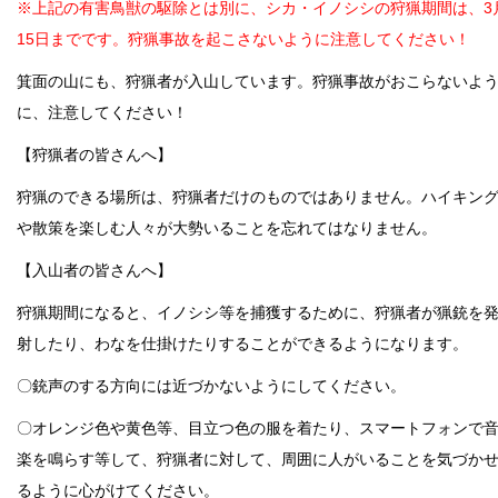
※上記の有害鳥獣の駆除とは別に、シカ・イノシシの狩猟期間は、3
15日までです。狩猟事故を起こさないように注意してください！
箕面の山にも、狩猟者が入山しています。狩猟事故がおこらないよ
に、注意してください！
【狩猟者の皆さんへ】
狩猟のできる場所は、狩猟者だけのものではありません。ハイキン
や散策を楽しむ人々が大勢いることを忘れてはなりません。
【入山者の皆さんへ】
狩猟期間になると、イノシシ等を捕獲するために、狩猟者が猟銃を
射したり、わなを仕掛けたりすることができるようになります。
〇銃声のする方向には近づかないようにしてください。
〇オレンジ色や黄色等、目立つ色の服を着たり、スマートフォンで
楽を鳴らす等して、狩猟者に対して、周囲に人がいることを気づか
るように心がけてください。