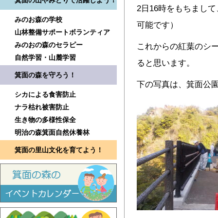
箕面の山やみどりで活躍しよう！
2日16時をもちまし
みのお森の学校
可能です）
山林整備サポートボランティア
みのおの森のセラピー
これからの紅葉のシ
自然学習・山麓学習
ると思います。
箕面の森を守ろう！
下の写真は、箕面公
シカによる食害防止
ナラ枯れ被害防止
生き物の多様性保全
明治の森箕面自然休養林
箕面の里山文化を育てよう！