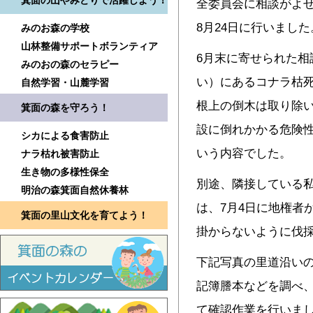
箕面の山やみどりで活躍しよう！
全委員会に相談がよ
8月24日に行いました
みのお森の学校
山林整備サポートボランティア
6月末に寄せられた相
みのおの森のセラピー
い）にあるコナラ枯
自然学習・山麓学習
根上の倒木は取り除
箕面の森を守ろう！
設に倒れかかる危険
シカによる食害防止
いう内容でした。
ナラ枯れ被害防止
生き物の多様性保全
別途、隣接している
明治の森箕面自然休養林
は、7月4日に地権者
箕面の里山文化を育てよう！
掛からないように伐
下記写真の里道沿い
記簿謄本などを調べ
て確認作業を行いま