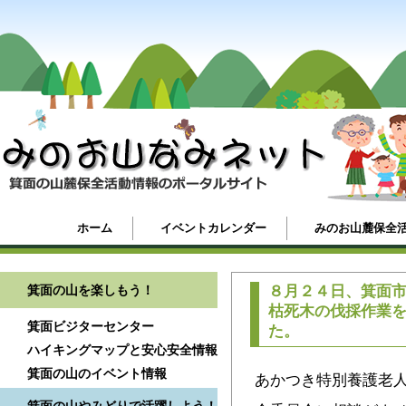
ホーム
イベントカレンダー
みのお山麓保全
箕面の山を楽しもう！
８月２４日、箕面
枯死木の伐採作業
箕面ビジターセンター
た。
ハイキングマップと安心安全情報
箕面の山のイベント情報
あかつき特別養護老人