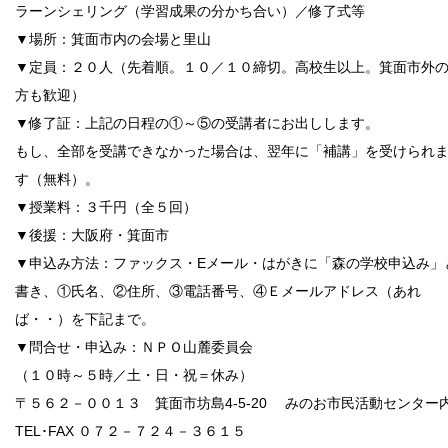
ラーンシェリング（学習成果の分かち合い）／修了式等
▼場所：箕面市内の会場と里山
▼定員：２０人（先着順。１０／１０締切。高校生以上。箕面市外
方も歓迎）
▼修了証：上記の日程の①～⑤の受講者にお出しします。
もし、全部を受講できなかった場合は、翌年に「補講」を受けられ
す（無料）。
▼授業料：３千円（全５回）
▼後援：大阪府・箕面市
▼申込み方法：ファックス・Eメール・はがきに「森の学校申込み」
書き、①氏名、②住所、③電話番号、④Ｅメールアドレス（あれ
ば・・）を下記まで。
▼問合せ・申込み：ＮＰＯ山麓委員会
（１０時～５時／土・日・祝＝休み）
〒５６２－００１３ 箕面市坊島4-5-20 みのお市民活動センター
TEL･FAX ０７２－７２４－３６１５