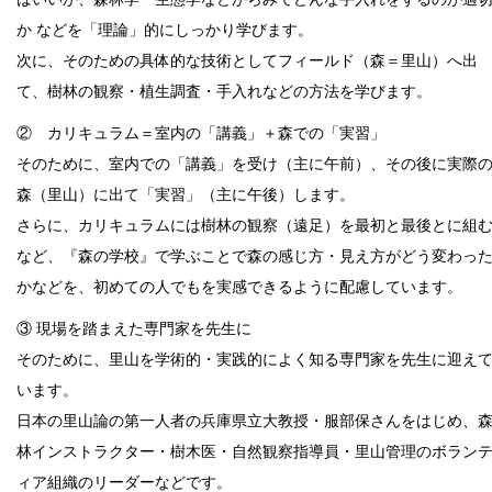
か などを「理論」的にしっかり学びます。
次に、そのための具体的な技術としてフィールド（森＝里山）へ出
て、樹林の観察・植生調査・手入れなどの方法を学びます。
② カリキュラム＝室内の「講義」＋森での「実習」
そのために、室内での「講義」を受け（主に午前）、その後に実際
森（里山）に出て「実習」（主に午後）します。
さらに、カリキュラムには樹林の観察（遠足）を最初と最後とに組
など、『森の学校』で学ぶことで森の感じ方・見え方がどう変わっ
かなどを、初めての人でもを実感できるように配慮しています。
③ 現場を踏まえた専門家を先生に
そのために、里山を学術的・実践的によく知る専門家を先生に迎え
います。
日本の里山論の第一人者の兵庫県立大教授・服部保さんをはじめ、
林インストラクター・樹木医・自然観察指導員・里山管理のボラン
ィア組織のリーダーなどです。