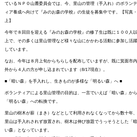
ているＮＰＯ山麓委員会では、今、里山の管理（手入れ）のボラン
ィア養成へ向けて『みのお森の学校』の生徒を募集中です。【写真
上】
今年で８回目を迎える『みのお森の学校』の修了生は既に１００人
上で、その多くは里山管理など様々な山にかかわる活動に参加し活
しています。
なお、今年は８月上旬からちらしを配布していますが、既に箕面市
外から４人の方が申し込まれています（8/17現在）。
■「暗い森」を手入れし、生きものが多様な「明るい森」へ ■
ボランティアによる里山管理の目的は、一言でいえば「暗い森」か
「明るい森」への転換です。
里山の樹木が薪（まき）などとして利用されなくなってから数十年
里山は手入れされず放置され、樹木は伸び放題でうっそうとした「
い森」となっています。