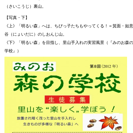
（さいこうじ）裏山。
【写真・下】
《上》「明るい森」へは、ちびっ子たちもやってくる！＝箕面・如
谷（にょいだに）のしおんじ山。
《下》「明るい森」を目指し、里山手入れの実習風景（『みのお森
学校』）