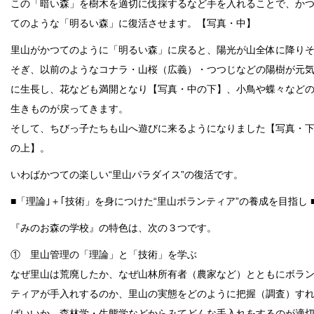
この「暗い森」を樹木を適切に伐採するなど手を入れることで、か
てのような「明るい森」に復活させます。【写真・中】
里山がかつてのように「明るい森」に戻ると、陽光が山全体に降り
そぎ、以前のようなコナラ・山桜（広義）・つつじなどの陽樹が元
に生長し、花なども満開となり【写真・中の下】、小鳥や蝶々など
生きものが戻ってきます。
そして、ちびっ子たちも山へ遊びに来るようになりました【写真・
の上】。
いわばかつての楽しい“里山パラダイス”の復活です。
■「理論｣＋｢技術」を身につけた“里山ボランティア”の養成を目指し 
『みのお森の学校』の特色は、次の３つです。
① 里山管理の「理論」と「技術」を学ぶ
なぜ里山は荒廃したか、なぜ山林所有者（農家など）とともにボラ
ティアが手入れするのか、里山の実態をどのように把握（調査）す
ばいいか、森林学・生態学などからみてどんな手入れをするのが適