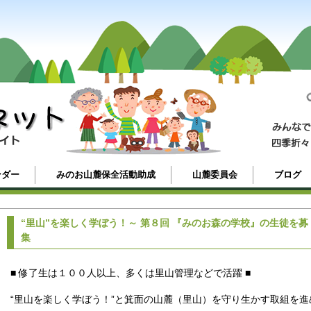
ンダー
みのお山麓保全活動助成
山麓委員会
ブログ
“里山”を楽しく学ぼう！～ 第８回 『みのお森の学校』の生徒を募
集
■ 修了生は１００人以上、多くは里山管理などで活躍 ■
“里山を楽しく学ぼう！”と箕面の山麓（里山）を守り生かす取組を進