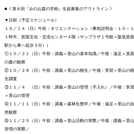
■《 第８回『みのお森の学校』生徒募集のアウトライン 》
▼日程（予定スケジュール）
１０／１４（日）午前：オリエンテーション（事前説明会・１０～
１時半。箕面文化・交流センター４階（サンプラザ１号館＝阪急箕
駅から東へ徒歩３分））
①１０／２１（日）午前：講義＝里山の基本知識／午後：遠足＝箕
の森の観察
②１０／２８（日）午前：講義＝里山の植生／午後：実習＝里山の
生調査
③１１／４ （日）午前：講義＝里山の管理（手入れ）／午後：実
＝里山の管理
④１１／１１（日）午前：講義＝森林生態学／午後：遠足＝里山の
然観察
⑤１１／２５（日）午前：講義＝里山活動の実際／午後：講義＝里
管理の実際／