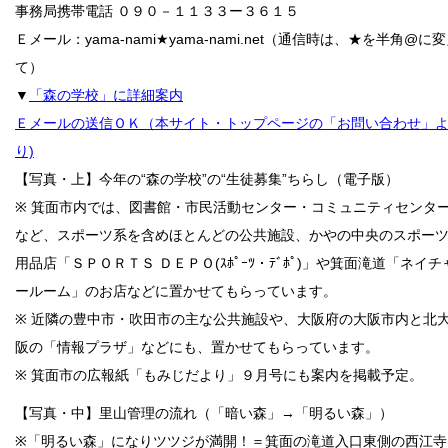
事務局携帯電話 ０９０－１１３３ー３６１５
Ｅメール：yama-nami★yama-nami.net（通信時は、★を半角@に
て）
▼
「森の学校」に詳細案内
Ｅメールの送信ＯＫ（本サイト・トップページの「お問い合わせ」
り)
【写真・上】今年の“森の学校”の“生徒募集”ちらし（電子版）
※ 箕面市内では、図書館・市民活動センター・コミュニティセンタ
など、スポーツ系を含めほとんどの公共施設、かやの中央のスポー
用品店「ＳＰＯＲＴＳ ＤＥＰＯ(ｽﾎﾟｰﾂ・ﾃﾞﾎﾟ)」や箕面滝道「ネイチ
ールーム」のお店などに置かせてもらっています。
※ 近隣の豊中市・吹田市の主な公共施設や、大阪府の大阪市内と北
阪の「情報プラザ」などにも、置かせてもらっています。
※ 箕面市の広報紙「もみじだより」９月号にも案内を掲載予定。
【写真・中】里山管理の流れ（「暗い森」→「明るい森」）
※「明るい森」になりツツジが満開！＝箕面の滝道入口東側の西江寺