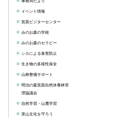
事務局だより
テ
・
イベント情報
箕面ビジターセンター
以
みのお森の学校
躍
みのお森のセラピー
内
シカによる食害防止
生き物の多様性保全
山林整備サポート
ら
明治の森箕面自然休養林管
理協議会
、
自然学習・山麓学習
暗
里山文化を守ろう