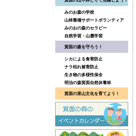
箕面の山やみどりで活躍しよう！
みのお森の学校
山林整備サポートボランティア
みのおの森のセラピー
自然学習・山麓学習
箕面の森を守ろう！
シカによる食害防止
ナラ枯れ被害防止
生き物の多様性保全
明治の森箕面自然休養林
箕面の里山文化を育てよう！