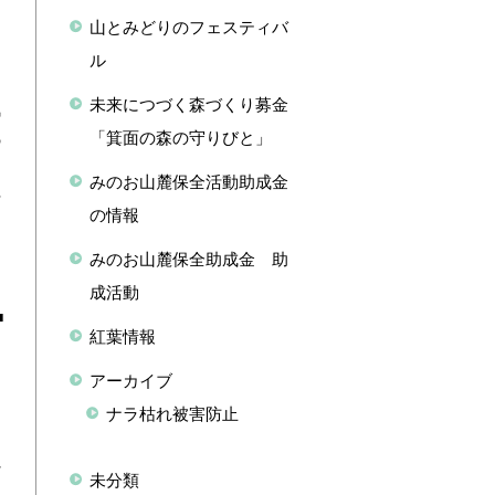
つ
山とみどりのフェスティバ
ル
そ
未来につづく森づくり募金
気
「箕面の森の守りびと」
の
みのお山麓保全活動助成金
下
の情報
みのお山麓保全助成金 助
成活動
■
紅葉情報
アーカイブ
ナラ枯れ被害防止
ン
れ
未分類
切