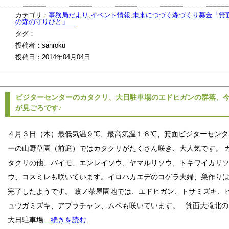
カテゴリ：
事務局だより
,
イベント情報
,
未来につづく森づくり募金「箕
の森の守りびと」
タグ：
投稿者：sanroku
投稿日：2014年04月04日
ビジターセンターのカタクリ、大日駐車場のエドヒガンの群落、
が見ごろです♪
４月３日（木）最低気温９℃、最高気温１８℃、箕面ビジターセンタ
ーの山野草園（前庭）ではカタクリがたくさん咲き、大人気です。 
タクリの他、バイモ、エンレイソウ、ヤマルリソウ、トキワイカリ
ウ、コスミレも咲いています。イロハカエデのコゲラ夫婦、巣作り
完了したようです。 政ノ茶屋園地では、エドヒガン、トサミズキ、
ュウガミズキ、アブラチャン、ムベも咲いています。 箕面大滝北の
大日駐車場
…続きを読む