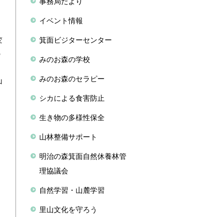
事務局だより
イベント情報
て
箕面ビジターセンター
変
の
みのお森の学校
申
みのお森のセラピー
山
シカによる食害防止
生き物の多様性保全
山林整備サポート
明治の森箕面自然休養林管
理協議会
自然学習・山麓学習
里山文化を守ろう