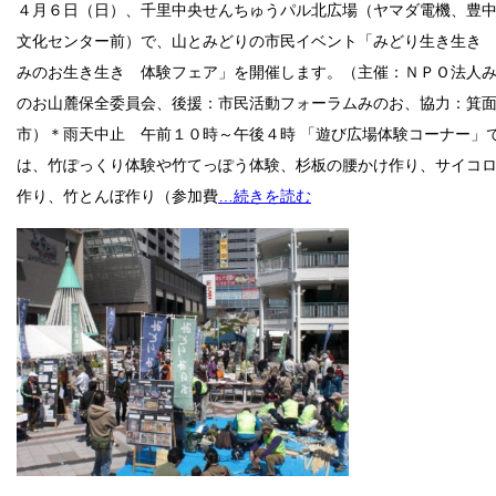
４月６日（日）、千里中央せんちゅうパル北広場（ヤマダ電機、豊
文化センター前）で、山とみどりの市民イベント「みどり生き生
みのお生き生き 体験フェア」を開催します。（主催：ＮＰＯ法人
のお山麓保全委員会、後援：市民活動フォーラムみのお、協力：箕
市）＊雨天中止 午前１０時～午後４時 「遊び広場体験コーナー」
は、竹ぽっくり体験や竹てっぽう体験、杉板の腰かけ作り、サイコ
作り、竹とんぼ作り（参加費
…続きを読む