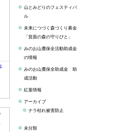
山とみどりのフェスティバ
ル
未来につづく森づくり募金
「箕面の森の守りびと」
みのお山麓保全活動助成金
の情報
面
みのお山麓保全助成金 助
成活動
紅葉情報
アーカイブ
ナラ枯れ被害防止
の
未分類