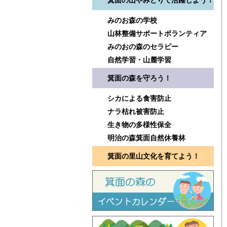
箕面の山やみどりで活躍しよう！
みのお森の学校
山林整備サポートボランティア
みのおの森のセラピー
自然学習・山麓学習
箕面の森を守ろう！
シカによる食害防止
ナラ枯れ被害防止
生き物の多様性保全
明治の森箕面自然休養林
箕面の里山文化を育てよう！