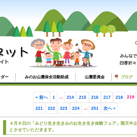
ンダー
みのお山麓保全活動助成
山麓委員会
ブログ
…
219
« 前へ
1
214
215
216
217
218
…
221
222
223
224
251
次へ »
４月６日の「みどり生き生きみのお生き生き体験フェア」雨天中
とさせていただきます。