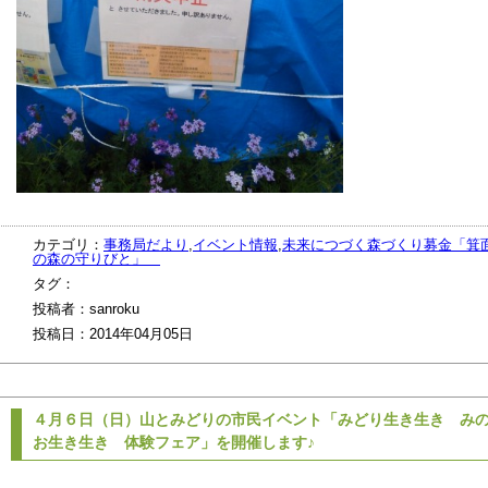
カテゴリ：
事務局だより
,
イベント情報
,
未来につづく森づくり募金「箕
の森の守りびと」
タグ：
投稿者：sanroku
投稿日：2014年04月05日
４月６日（日）山とみどりの市民イベント「みどり生き生き み
お生き生き 体験フェア」を開催します♪