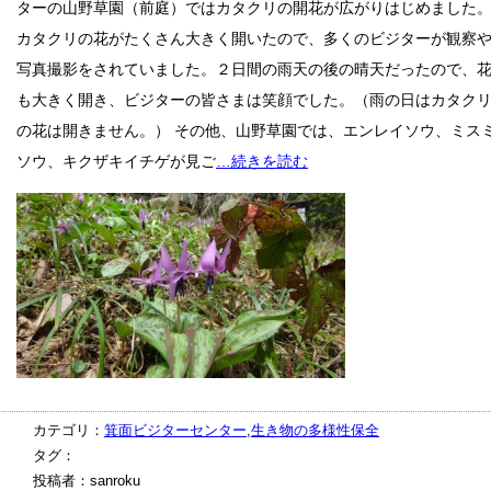
ターの山野草園（前庭）ではカタクリの開花が広がりはじめました
カタクリの花がたくさん大きく開いたので、多くのビジターが観察
写真撮影をされていました。２日間の雨天の後の晴天だったので、
も大きく開き、ビジターの皆さまは笑顔でした。（雨の日はカタク
の花は開きません。） その他、山野草園では、エンレイソウ、ミス
ソウ、キクザキイチゲが見ご
…続きを読む
カテゴリ：
箕面ビジターセンター
,
生き物の多様性保全
タグ：
投稿者：sanroku