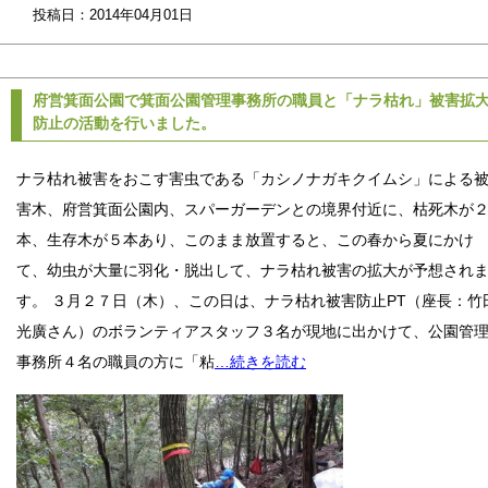
投稿日：2014年04月01日
府営箕面公園で箕面公園管理事務所の職員と「ナラ枯れ」被害拡
防止の活動を行いました。
ナラ枯れ被害をおこす害虫である「カシノナガキクイムシ」による
害木、府営箕面公園内、スパーガーデンとの境界付近に、枯死木が
本、生存木が５本あり、このまま放置すると、この春から夏にかけ
て、幼虫が大量に羽化・脱出して、ナラ枯れ被害の拡大が予想され
す。 ３月２７日（木）、この日は、ナラ枯れ被害防止PT（座長：竹
光廣さん）のボランティアスタッフ３名が現地に出かけて、公園管
事務所４名の職員の方に「粘
…続きを読む