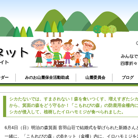
ンダー
みのお山麓保全活動助成
山麓委員会
ブログ
シカたないでは、すまされない！森を食いつくす、増えすぎたシ
から、箕面の森をどう守るか！「こもれびの森」の防鹿用金柵内
シカが侵入して、植樹したイロハモミジが食べられました。
6月4日（日）明治の森箕面 音羽山荘で結婚式を挙げられた新婚さん
一緒に、「こもれびの森」のBネット（金柵）内に、イロハモミジを1