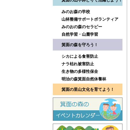
箕面の山やみどりで活躍しよう！
みのお森の学校
山林整備サポートボランティア
みのおの森のセラピー
自然学習・山麓学習
箕面の森を守ろう！
シカによる食害防止
ナラ枯れ被害防止
生き物の多様性保全
明治の森箕面自然休養林
箕面の里山文化を育てよう！