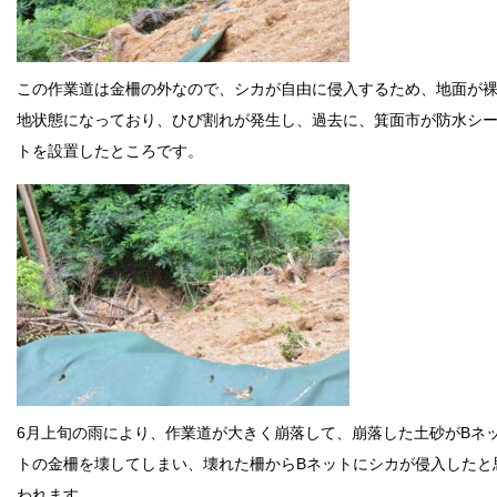
この作業道は金柵の外なので、シカが自由に侵入するため、地面が
地状態になっており、ひび割れが発生し、過去に、箕面市が防水シ
トを設置したところです。
6月上旬の雨により、作業道が大きく崩落して、崩落した土砂がBネ
トの金柵を壊してしまい、壊れた柵からBネットにシカが侵入したと
われます。