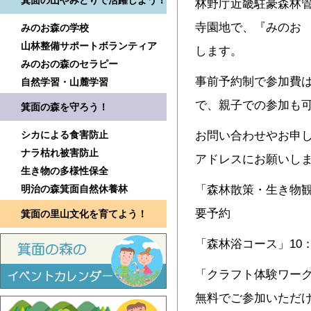
箕面の山やみどりで活躍しよう！
林野庁近畿駐豪森林管
寺園地で、『みのお Fo
みのお森の学校
山林整備サポートボランティア
します。
みのおの森のセラピー
事前予約制で参加費は
自然学習・山麓学習
で、親子での参加も
箕面の森を守ろう！
シカによる食害防止
お問い合わせやお申し
ナラ枯れ被害防止
アドレスにお願いし
生き物の多様性保全
明治の森箕面自然休養林
「森林散策・生き物観察
要予約
箕面の里山文化を育てよう！
「森林浴コース」10：
「クラフト体験ワー
無料でご参加いただ