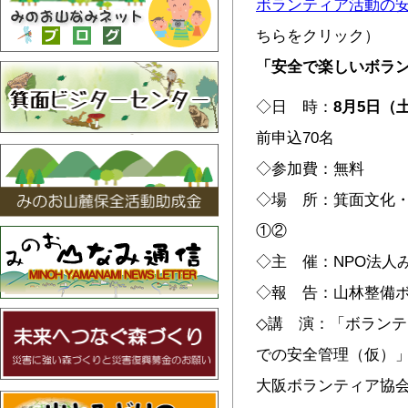
ボランティア活動の
ちらをクリック）
「安全で楽しいボラ
◇日 時：
8
月
5
日（
前申込70名
◇参加費：無料
◇場 所：箕面文化・
①②
◇主 催：NPO法人
◇報 告：山林整備
◇講 演：「ボラン
での安全管理（仮）
大阪ボランティア協