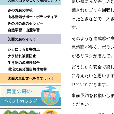
箕面の山やみどりで活躍しよう！
暗い森に光が差し込
棄されたゴミを回収
みのお森の学校
山林整備サポートボランティア
ったときなどで、大
みのおの森のセラピー
す。
自然学習・山麓学習
そのような達成感や
箕面の森を守ろう！
急斜面が多く、ボラ
シカによる食害防止
がるリスクが潜んで
ナラ枯れ被害防止
生き物の多様性保全
どうしたら安全で楽
明治の森箕面自然休養林
に考えたいと思いま
箕面の里山文化を育てよう！
せていただきます。
事前予約をお願いし
ください！