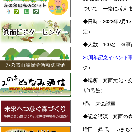
ついて、一緒に考え
◆日時：
202
3
年
7
月
17
定）
◆人数：100名 ※
20周年記念イベント
ク）
◆場所：箕面文化・
ザ1号館）
8階 大会議室
◆記念講演：箕面の
増田 昇 氏（LAま