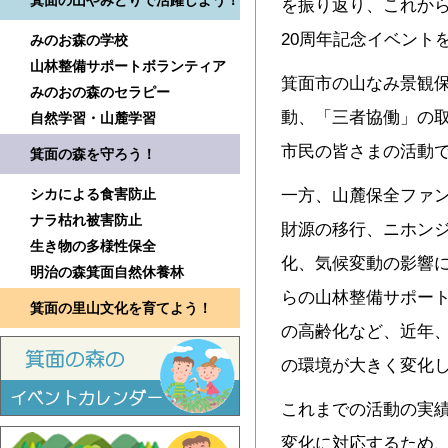
箕面の山やみどりで活躍しよう！
を振り返り、これか
20周年記念イベント
みのお森の学校
山林整備サポートボランティア
箕面市の山なみ景観
みのおの森のセラピー
動、「三者協働」の
自然学習・山麓学習
市民の皆さまの活動
箕面の森を守ろう！
シカによる食害防止
一方、山麓保全ファ
ナラ枯れ被害防止
財源の移行、ニホン
生き物の多様性保全
化、気候変動の影響
明治の森箕面自然休養林
らの山林整備サポー
箕面の里山文化を育てよう！
の高齢化など、近年
の環境が大きく変化
これまでの活動の実
変化に対応するため