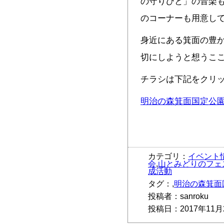
の守りびと」の音楽
のコーナーも用意し
身近にある箕面の豊
切にしようと想うこ
チラシは下記をクリ
明治の森箕面国定公
カテゴリ：
イベント
会
,
山とみどりのフェ
成活動
タグ：,
明治の森箕面
投稿者：sanroku
投稿日：2017年11月