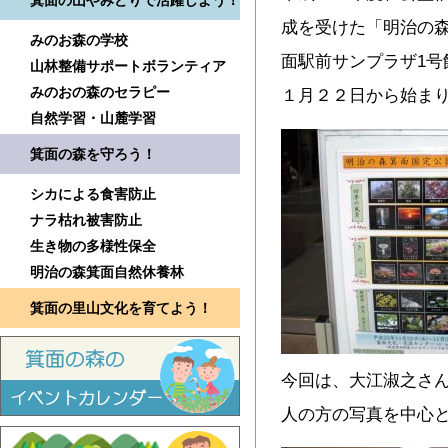
箕面の山やみどりで活躍しよう！
成を受けた「明治の
みのお森の学校
面駅前サンプラザ1号
山林整備サポートボランティア
みのおの森のセラピー
１月２２日から始ま
自然学習・山麓学習
箕面の森を守ろう！
シカによる食害防止
ナラ枯れ被害防止
生き物の多様性保全
明治の森箕面自然休養林
箕面の里山文化を育てよう！
今回は、大江淑之さ
人の方の写真を中心