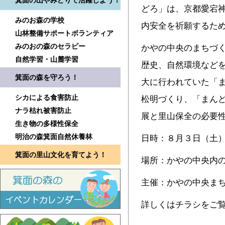
箕面の山やみどりで活躍しよう！
どろ」は、京都愛宕
みのお森の学校
内安全を祈願するた
山林整備サポートボランティア
みのおの森のセラピー
かやの中央のまちづ
自然学習・山麓学習
歴史、自然環境など
箕面の森を守ろう！
大に行われていた「
シカによる食害防止
松明づくり、「まん
ナラ枯れ被害防止
展と里山保全の必要
生き物の多様性保全
明治の森箕面自然休養林
日時：８月３日（土
箕面の里山文化を育てよう！
場所：かやの中央内
主催：かやの中央ま
詳しくはチラシをご