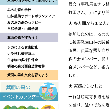
箕面の山やみどりで活躍しよう！
員会（事務局＆ナラ
みのお森の学校
竹田さん））により
山林整備サポートボランティア
みのおの森のセラピー
★ 各方面から１２人
自然学習・山麓学習
参加したのは、地元
箕面の森を守ろう！
に被害発生山林の関
シカによる食害防止
市民、貴重な照葉自然
ナラ枯れ被害防止
森の会メンバー、箕
生き物の多様性保全
明治の森箕面自然休養林
会メンバーなど、各
箕面の里山文化を育てよう！
した。
★ 実感ひしひしと・
一行は勝尾寺参道を
を登り、途中で池を