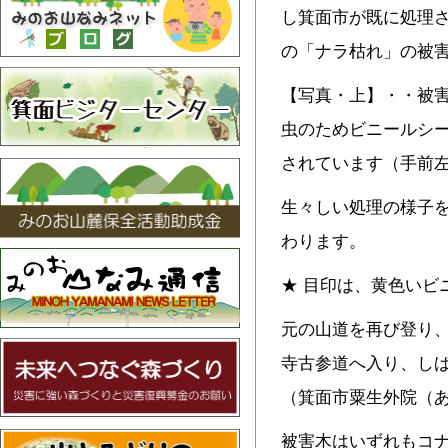
し箕面市が既に処理
の「ナラ枯れ」の被
【写真・上】・・被
虫のためビニールシ
されています（手前
生々しい処理の様子
わります。
★ 目印は、黄色いビ
元の山道を再び登り
寺古参道へ入り、し
（箕面市粟生外院（
被害木はいずれもコ