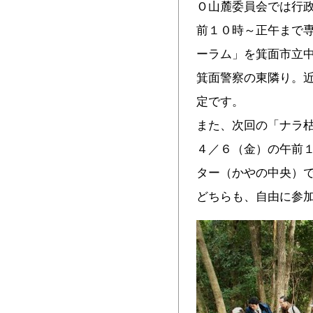
Ｏ山麓委員会では行
前１０時～正午まで専
ーラム」を箕面市立
箕面警察の東隣り。
定です。
また、次回の「ナラ
４／６（金）の午前
ター（かやの中央）
どちらも、自由に参