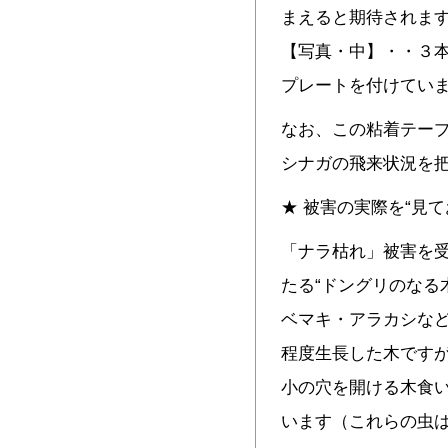
まえると期待されま
【写真・中】・・３
プレートを付けてい
なお、この粘着テー
シナガの飛来状況を
★ 被害の実際を“見て
「ナラ枯れ」被害を
たる“ドングリのなる
ベマキ・アラカシなど
程度生長した木です
小の穴を開ける木食
います（これらの虫は