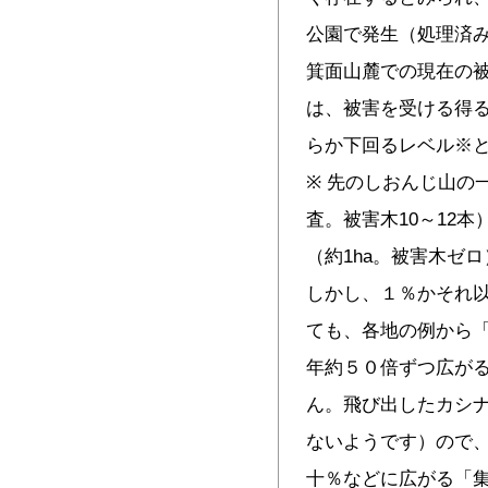
公園で発生（処理済
箕面山麓での現在の
は、被害を受ける得
らか下回るレベル※
※ 先のしおんじ山の一
査。被害木10～12
（約1ha。被害木ゼ
しかし、１％かそれ
ても、各地の例から
年約５０倍ずつ広がる
ん。飛び出したカシ
ないようです）ので
十％などに広がる「集