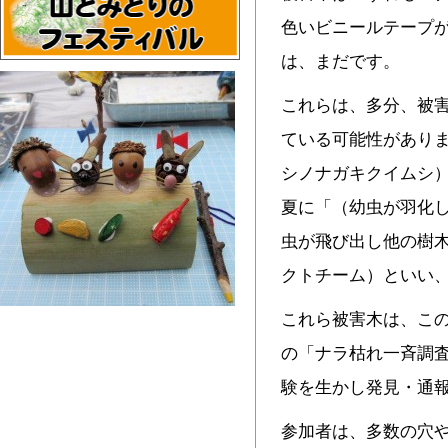
色いビニールテープ
は、まだです。
これらは、多分、被
ている可能性があり
シノナガキクイムシ）
夏に「（幼虫が羽化
虫が飛び出し他の樹
クトチーム）といい、
これら被害木は、こ
の「ナラ枯れ一斉調
験を生かし発見・通
参加者は、多数の穴