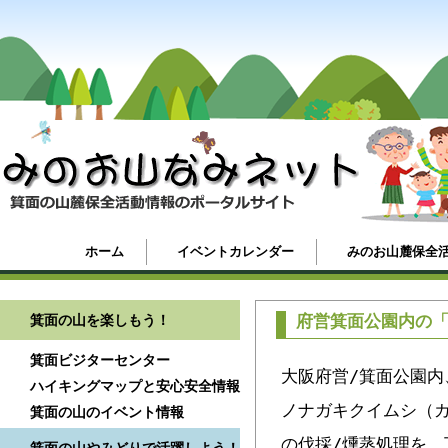
ホーム
イベントカレンダー
みのお山麓保全
箕面の山を楽しもう！
府営箕面公園内の
箕面ビジターセンター
大阪府営/箕面公園
ハイキングマップと安心安全情報
ノナガキクイムシ（
箕面の山のイベント情報
の伐採/燻蒸処理を