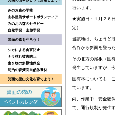
箕面の山やみどりで活躍しよう！
行います。
みのお森の学校
山林整備サポートボランティア
★実施日：１月２６
みのおの森のセラピー
定）
自然学習・山麓学習
当該地は、ちょうど
箕面の森を守ろう！
合谷から斜面を登っ
シカによる食害防止
ナラ枯れ被害防止
その北方の尾根（国
生き物の多様性保全
発生していますが、
明治の森箕面自然休養林
国有林についても、
箕面の里山文化を育てよう！
ています。
尚、作業中、安全確
て、通行規制が発生