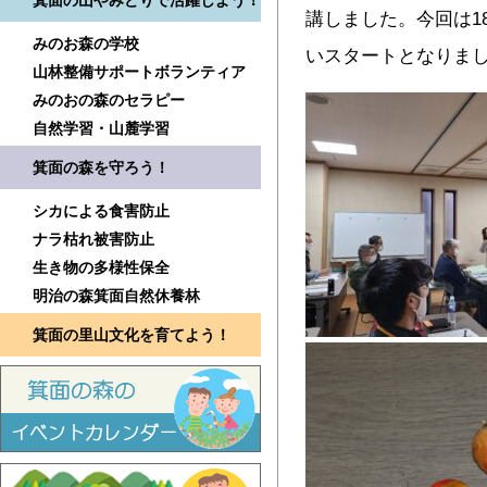
箕面の山やみどりで活躍しよう！
講しました。今回は1
みのお森の学校
いスタートとなりま
山林整備サポートボランティア
みのおの森のセラピー
自然学習・山麓学習
箕面の森を守ろう！
シカによる食害防止
ナラ枯れ被害防止
生き物の多様性保全
明治の森箕面自然休養林
箕面の里山文化を育てよう！