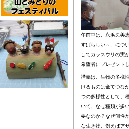
午前中は、永浜久美
すばらしい～」につ
してカラスウリの実が
希望者にプレゼント
講義は、生物の多様
けるものは全てつなが
つの多様性として、
いて、なぜ種類が多
要なのか？なぜ個性
な生き物、例えばア