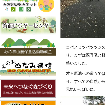
コバノミツバツツジ
り、
まずは深呼吸と
整いました。
才ヶ原池への道々で
り、
すべての自然か
元気いっぱい
に。