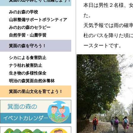
箕面の山やみどりで活躍しよう！
本日は男性２名様、女
みのお森の学校
た。
山林整備サポートボランティア
天気予報では雨の確
みのおの森のセラピー
自然学習・山麓学習
杜のバスを降りた頃
ースタートです。
箕面の森を守ろう！
シカによる食害防止
ナラ枯れ被害防止
生き物の多様性保全
明治の森箕面自然休養林
箕面の里山文化を育てよう！