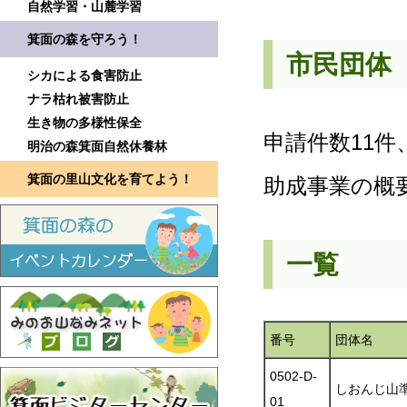
自然学習・山麓学習
箕面の森を守ろう！
市民団体
シカによる食害防止
ナラ枯れ被害防止
生き物の多様性保全
申請件数11件、
明治の森箕面自然休養林
箕面の里山文化を育てよう！
助成事業の概要
一覧
番号
団体名
0502-D-
しおんじ山
01