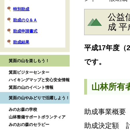
特別助成
公益
助成のＱ＆Ａ
成 平
助成申請書式
助成結果
平成17年度（
です。
箕面の山を楽しもう！
箕面ビジターセンター
ハイキングマップと安心安全情報
山林所有
箕面の山のイベント情報
箕面の山やみどりで活躍しよう！
みのお森の学校
助成事業概要 
山林整備サポートボランティア
助成決定額 計4,
みのおの森のセラピー