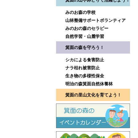
箕面の山やみどりで活躍しよう！
みのお森の学校
山林整備サポートボランティア
みのおの森のセラピー
自然学習・山麓学習
箕面の森を守ろう！
シカによる食害防止
ナラ枯れ被害防止
生き物の多様性保全
明治の森箕面自然休養林
箕面の里山文化を育てよう！