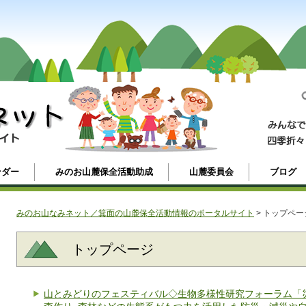
ンダー
みのお山麓保全活動助成
山麓委員会
ブログ
みのお山なみネット／箕面の山麓保全活動情報のポータルサイト
> トップペー
トップページ
山とみどりのフェスティバル◇生物多様性研究フォーラム「