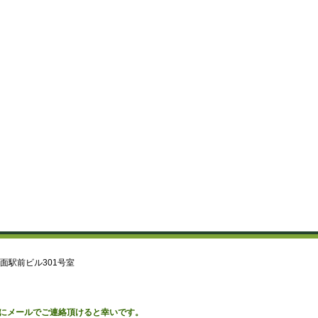
みのお山麓保全委員会では、通行止めなどの情報が入り次第
ップしています。（カテゴリ＝森の安心安全情報）
募金をしていただいた方に、「箕面の自然と生き物」のスラ
DVDを進呈しています。キャンペーン実施実施中！
。
山林所有者の”なやみ”相談を受付けております。お気軽にご
い。
「箕面の森の守りびと」になってください。詳しくはこちら
箕面のみどりを守るために、毎年1,000円以上寄付をしてい
面の森の守りびと」（サポート会員）を募集しています。
箕面駅前ビル301号室
にメールでご連絡頂けると幸いです。