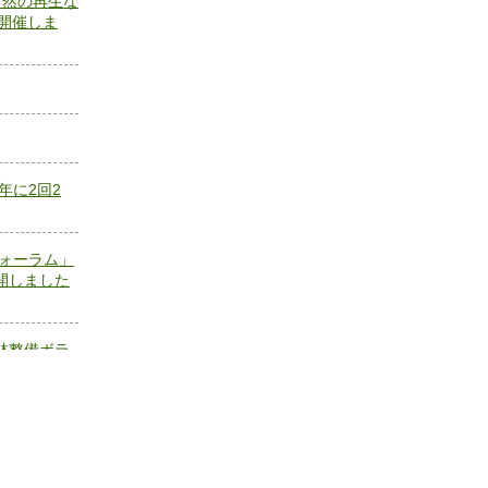
自然の再生な
で開催しま
年に2回2
ォーラム」
開しました
林整備ボラ
ました。当日
20周年記
要を公開し