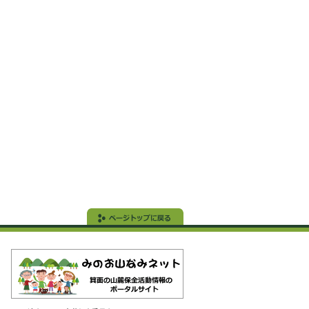
ブログにア
イドショー
相談くださ
。
ただける「箕