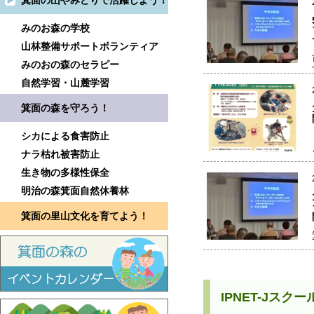
箕面の山やみどりで活躍しよう！
みのお森の学校
山林整備サポートボランティア
みのおの森のセラピー
自然学習・山麓学習
箕面の森を守ろう！
シカによる食害防止
ナラ枯れ被害防止
生き物の多様性保全
明治の森箕面自然休養林
箕面の里山文化を育てよう！
IPNET-Jス